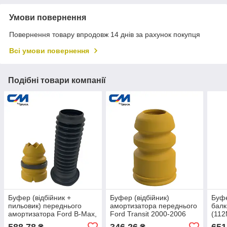
Умови повернення
Повернення товару впродовж 14 днів за рахунок покупця
Всі умови повернення
Подібні товари компанії
Буфер (відбійник +
Буфер (відбійник)
Буфе
пильовик) переднього
амортизатора переднього
балк
амортизатора Ford B-Max,
Ford Transit 2000-2006
(11
Transit [СМ Onka] 1514543
[СМ Onka] YC153025AC
Onk
588,78
346,26
651