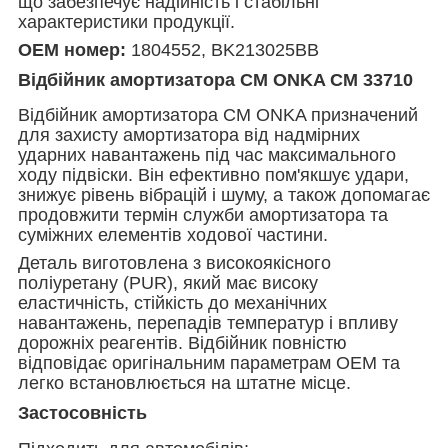
що забезпечує надійність і стабільні
характеристики продукції.
OEM номер:
1804552, BK213025BB
Відбійник амортизатора CM ONKA CM 33710
Відбійник амортизатора CM ONKA призначений
для захисту амортизатора від надмірних
ударних навантажень під час максимального
ходу підвіски. Він ефективно пом'якшує удари,
знижує рівень вібрацій і шуму, а також допомагає
продовжити термін служби амортизатора та
суміжних елементів ходової частини.
Деталь виготовлена з високоякісного
поліуретану (PUR), який має високу
еластичність, стійкість до механічних
навантажень, перепадів температур і впливу
дорожніх реагентів. Відбійник повністю
відповідає оригінальним параметрам OEM та
легко встановлюється на штатне місце.
Застосовність