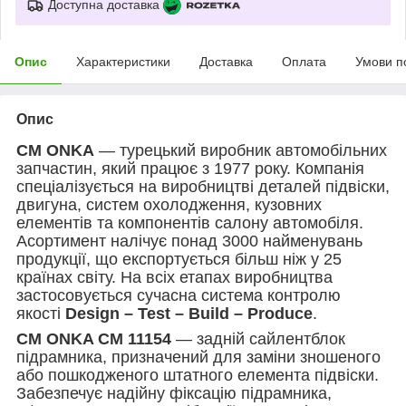
Доступна доставка
Опис
Характеристики
Доставка
Оплата
Умови п
Опис
CM ONKA
— турецький виробник автомобільних
запчастин, який працює з 1977 року. Компанія
спеціалізується на виробництві деталей підвіски,
двигуна, систем охолодження, кузовних
елементів та компонентів салону автомобіля.
Асортимент налічує понад 3000 найменувань
продукції, що експортується більш ніж у 25
країнах світу. На всіх етапах виробництва
застосовується сучасна система контролю
якості
Design – Test – Build – Produce
.
CM ONKA CM 11154
— задній сайлентблок
підрамника, призначений для заміни зношеного
або пошкодженого штатного елемента підвіски.
Забезпечує надійну фіксацію підрамника,