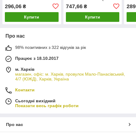
[СМ Onka]
Onka] BK3117D959CD
Onk
296,06
747,66
289
₴
₴
BK31V272A56AD
Купити
Купити
Про нас
98% позитивних з 322 відгуків за рік
Працює з 18.10.2017
м. Харків
магазин, офіс: м. Харків, провулок Мало-Панасівський,
4/7 (ЮЖД), Харків, Україна
Контакти
Сьогодні вихідний
Показати весь графік роботи
Про нас