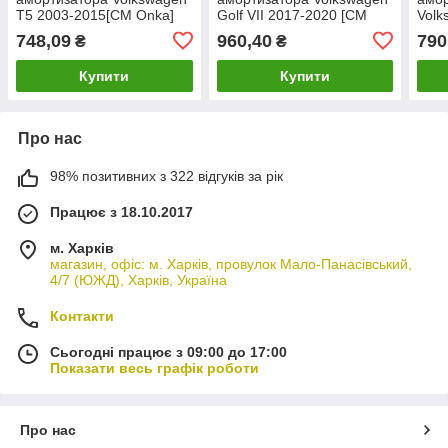
T5 2003-2015[СМ Onka]
Golf VII 2017-2020 [СМ
Volk
7E0412331
Onka] 5Q0412331F
2E0
748,09
960,40
790
₴
₴
Купити
Купити
Про нас
98% позитивних з 322 відгуків за рік
Працює з 18.10.2017
м. Харків
магазин, офіс: м. Харків, провулок Мало-Панасівський,
4/7 (ЮЖД), Харків, Україна
Контакти
Сьогодні працює з 09:00 до 17:00
Показати весь графік роботи
Про нас