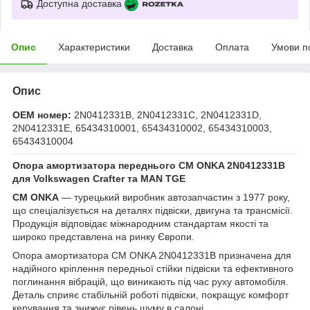
Доступна доставка
Опис
Характеристики
Доставка
Оплата
Умови п
Опис
OEM номер:
2N0412331B, 2N0412331C, 2N0412331D,
2N0412331E, 65434310001, 65434310002, 65434310003,
65434310004
Опора амортизатора переднього CM ONKA 2N0412331B
для Volkswagen Crafter та MAN TGE
CM ONKA
— турецький виробник автозапчастин з 1977 року,
що спеціалізується на деталях підвіски, двигуна та трансмісії.
Продукція відповідає міжнародним стандартам якості та
широко представлена на ринку Європи.
Опора амортизатора CM ONKA 2N0412331B призначена для
надійного кріплення передньої стійки підвіски та ефективного
поглинання вібрацій, що виникають під час руху автомобіля.
Деталь сприяє стабільній роботі підвіски, покращує комфорт
керування та знижує рівень шуму в салоні.