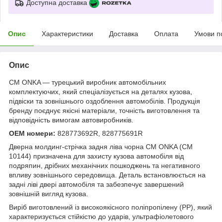
Доступна доставка
Опис
Характеристики
Доставка
Оплата
Умови п
Опис
CM ONKA — турецький виробник автомобільних
комплектуючих, який спеціалізується на деталях кузова,
підвіски та зовнішнього оздоблення автомобілів. Продукція
бренду поєднує якісні матеріали, точність виготовлення та
відповідність вимогам автовиробників.
OEM номери:
828773692R, 828775691R
Дверна молдинг-стрічка задня ліва чорна CM ONKA (CM
10144) призначена для захисту кузова автомобіля від
подряпин, дрібних механічних пошкоджень та негативного
впливу зовнішнього середовища. Деталь встановлюється на
задні ліві двері автомобіля та забезпечує завершений
зовнішній вигляд кузова.
Виріб виготовлений із високоякісного поліпропілену (PP), який
характеризується стійкістю до ударів, ультрафіолетового