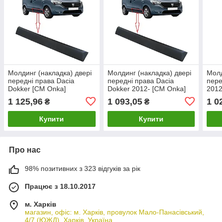
Молдинг (накладка) двері
Молдинг (накладка) двері
Молд
передні права Dacia
передні права Dacia
пере
Dokker [СМ Onka]
Dokker 2012- [СМ Onka]
2012
801861710R
801861710R
808
1 125,96
1 093,05
1 0
₴
₴
Купити
Купити
Про нас
98% позитивних з 323 відгуків за рік
Працює з 18.10.2017
м. Харків
магазин, офіс: м. Харків, провулок Мало-Панасівський,
4/7 (ЮЖД), Харків, Україна