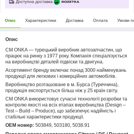
Доступна доставка
Опис
Характеристики
Доставка
Оплата
Умови п
Опис
CM ONKA — турецький виробник автозапчастин, що
працює на ринку з 1977 року. Компанія спеціалізується
на виробництві деталей підвіски та двигуна.
Асортимент бренду включає понад 3000 найменувань
продукції для легкових і комерційних автомобілів.
Виробництво розташоване в м. Бурса (Туреччина),
продукція експортується більш ніж у 25 країн світу.
CM ONKA використовує сучасні технології розробки та
контролю якості на всіх етапах виробництва (Design –
Test – Build – Produce), що забезпечує надійність і
стабільні характеристики продукції.
OEM номер:
503849, 503180, 5038.91