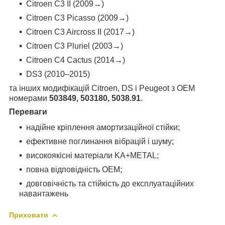
Citroen C3 II (2009→)
Citroen C3 Picasso (2009→)
Citroen C3 Aircross II (2017→)
Citroen C3 Pluriel (2003→)
Citroen C4 Cactus (2014→)
DS3 (2010–2015)
та інших модифікацій Citroen, DS і Peugeot з OEM
номерами
503849, 503180, 5038.91
.
Переваги
надійне кріплення амортизаційної стійки;
ефективне поглинання вібрацій і шуму;
високоякісні матеріали KA+METAL;
повна відповідність OEM;
довговічність та стійкість до експлуатаційних
навантажень
Приховати