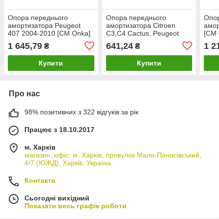
Опора переднього
Опора переднього
Опор
амортизатора Peugeot
амортизатора Citroen
амор
407 2004-2010 [СМ Onka]
C3,С4 Cactus, Peugeot
[СМ 
5038.E5
208, 301[СМ Onka]
1 645,79
641,24
1 2
₴
₴
5038.H4
Купити
Купити
Про нас
98% позитивних з 322 відгуків за рік
Працює з 18.10.2017
м. Харків
магазин, офіс: м. Харків, провулок Мало-Панасівський,
4/7 (ЮЖД), Харків, Україна
Контакти
Сьогодні вихідний
Показати весь графік роботи