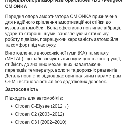
Передня опора амортизатора Citroen / DS / Peugeot
CM ONKA
Передня опора амортизатора CM ONKA призначена
для надійного кріплення амортизаційної стійки до
кузова автомобіля. Вона ефективно поглинає вібрації,
удари та сторонні шуми, забезпечуючи стабільну
роботу підвіски, покращуючи керованість автомобіля
та комфорт під час руху.
Виготовлена з високоякісної гуми (KA) та металу
(METAL), що забезпечують високу міцність конструкції,
стійкість до значних механічних навантажень,
перепадів температур, вологи та дорожніх реагентів.
Деталь повністю відповідає оригінальним параметрам
OEM і встановлюється без додаткових доробок.
Застосовність
Підходить для автомобілів:
Citroen C-Elysée (2012→)
Citroen C2 (2003–2012)
Citroen C3 I (2002–2010)