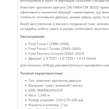
розташоване в Бурсі та відповідає сучасним стандарта
Комплект кріплення двигуна CM ONKA CM 30102 признач
ефективного зниження вібрацій і навантажень, що вини
стабільне положення двигуна, знижує рівень шуму та п
Виріб виготовлений із якісного поєднання гуми, алюміні
та надійну роботу навіть в умовах інтенсивної експлуата
Застосування:
Ford Focus I (1998–2005)
Ford Focus I Turnier (1999–2004)
Ford Tourneo Connect (2002–2013)
Двигуни: 1.8 TDCi / 1.8 TDDi / 1.8 DI Diesel
Для точного підбору рекомендується перевіряти сум
Технічні характеристики:
Тип: комплект кріплення двигуна
Матеріал: гума / алюміній / метал
EAN: 8683963301029
Вага: 1,545 кг
Розмір упаковки: 210×170×130 мм
Кількість в упаковці: 1 шт