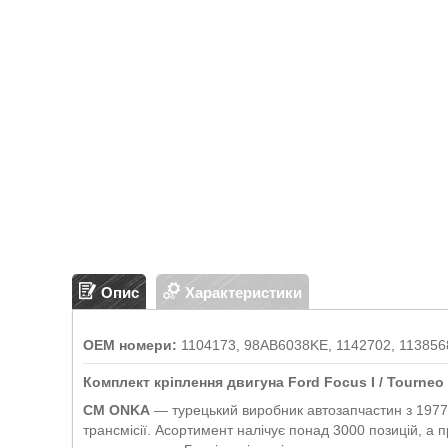
Опис
Характеристики
OEM номери:
1104173, 98AB6038KE, 1142702, 113856
Комплект кріплення двигуна Ford Focus I / Tourn
CM ONKA
— турецький виробник автозапчастин з 1977 р
трансмісії. Асортимент налічує понад 3000 позицій, а п