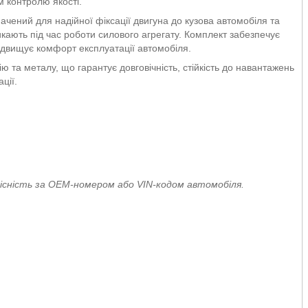
м контролю якості.
ений для надійної фіксації двигуна до кузова автомобіля та
кають під час роботи силового агрегату. Комплект забезпечує
ідвищує комфорт експлуатації автомобіля.
ю та металу, що гарантує довговічність, стійкість до навантажень
ції.
існість за OEM-номером або VIN-кодом автомобіля.