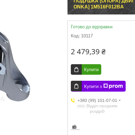
ПОДУШКА (ОПОРА) ДВИГУ
ONKA] 1M516F012BA
Готово до відправки
Код:
10117
2 479,39 ₴
Купити
Купити з
+380 (99) 101-07-01
Відділ продажів
902
роздріб