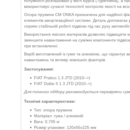
потужності розташовані у місті Бурса (Туреччина), а пр
використовує сучасні технології контролю якості на всі
Опора пружини CM ONKA призначена для надійної фікса
елементів амортизаційної системи. Деталь допомагає р
сприяє стабільній роботі підвіски під час руху автомобі
Використання якісних матеріалів дозволяє підвищити к
зменшити навантаження на суміжні компоненти підвіск
при встановленні.
Виріб виготовлений із гуми та алюмінію, що гарантує вис
навантажень та впливу зовнішніх факторів.
Застосування:
FIAT Pratico 1.3 JTD (2010–>)
FIAT Doblo II 1.3 JTD (2010–>)
Для точного підбору рекомендується перевіряти сум
Технічні характеристики:
Тип: опора пружини
Матеріал: гума / алюміній
Вага: 0,705 кг
Розмір упаковки: 120x55x225 мм