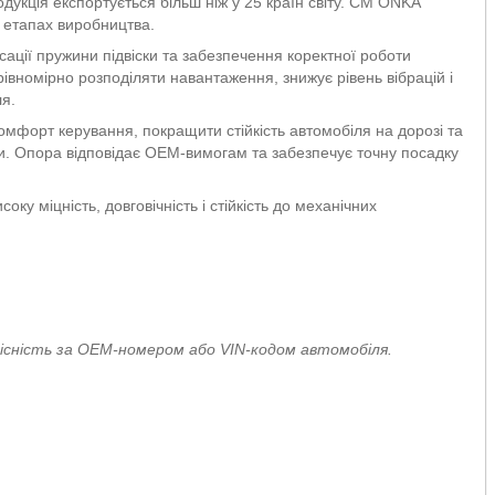
одукція експортується більш ніж у 25 країн світу. CM ONKA
х етапах виробництва.
ції пружини підвіски та забезпечення коректної роботи
івномірно розподіляти навантаження, знижує рівень вібрацій і
ля.
омфорт керування, покращити стійкість автомобіля на дорозі та
и. Опора відповідає OEM-вимогам та забезпечує точну посадку
оку міцність, довговічність і стійкість до механічних
існість за OEM-номером або VIN-кодом автомобіля.