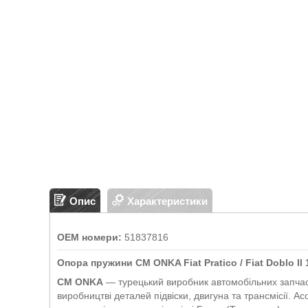
Опис
Характеристики
OEM номери:
51837816
Опора пружини CM ONKA Fiat Pratico / Fiat Doblo II 
CM ONKA
— турецький виробник автомобільних запчаст
виробництві деталей підвіски, двигуна та трансмісії. 