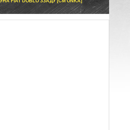
УНА FIAT DOBLO ЗЗАДУ [СМ ONKA]