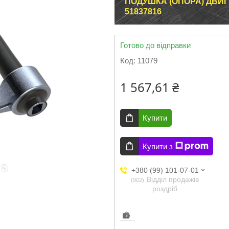
ПОДУШКА (ОПОРА) ДВИГ
51837816
Готово до відправки
Код:
11079
1 567,61 ₴
Купити
Купити з
+380 (99) 101-07-01
Відділ продажів
902
роздріб