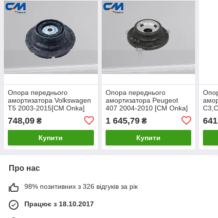
Опора переднього
Опора переднього
Опор
амортизатора Volkswagen
амортизатора Peugeot
амор
T5 2003-2015[СМ Onka]
407 2004-2010 [СМ Onka]
C3,С
7E0412331
5038.E5
208,
748,09
1 645,79
641
₴
₴
503
Купити
Купити
Про нас
98% позитивних з 326 відгуків за рік
Працює з 18.10.2017