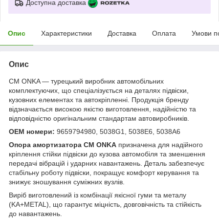
Доступна доставка
Опис
Характеристики
Доставка
Оплата
Умови п
Опис
CM ONKA — турецький виробник автомобільних
комплектуючих, що спеціалізується на деталях підвіски,
кузовних елементах та автокріпленні. Продукція бренду
відзначається високою якістю виготовлення, надійністю та
відповідністю оригінальним стандартам автовиробників.
OEM номери:
9659794980, 5038G1, 5038E6, 5038A6
Опора амортизатора CM ONKA
призначена для надійного
кріплення стійки підвіски до кузова автомобіля та зменшення
передачі вібрацій і ударних навантажень. Деталь забезпечує
стабільну роботу підвіски, покращує комфорт керування та
знижує зношування суміжних вузлів.
Виріб виготовлений із комбінації якісної гуми та металу
(KA+METAL), що гарантує міцність, довговічність та стійкість
до навантажень.