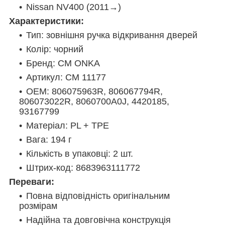
Nissan NV400 (2011→)
Характеристики:
Тип: зовнішня ручка відкривання дверей
Колір: чорний
Бренд: CM ONKA
Артикул: CM 11177
OEM: 806075963R, 806067794R,
806073022R, 8060700A0J, 4420185,
93167799
Матеріал: PL + TPE
Вага: 194 г
Кількість в упаковці: 2 шт.
Штрих-код: 8683963111772
Переваги:
Повна відповідність оригінальним
розмірам
Надійна та довговічна конструкція