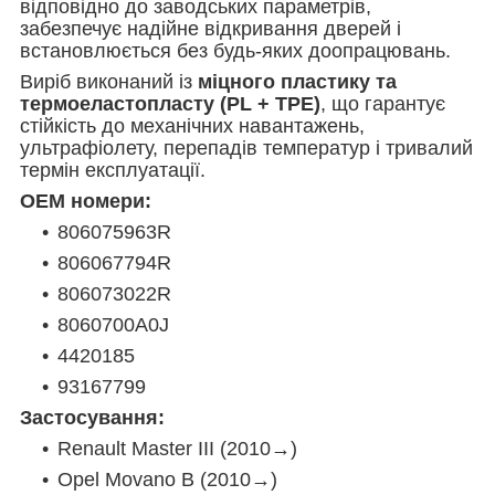
відповідно до заводських параметрів,
забезпечує надійне відкривання дверей і
встановлюється без будь-яких доопрацювань.
Виріб виконаний із
міцного пластику та
термоеластопласту (PL + TPE)
, що гарантує
стійкість до механічних навантажень,
ультрафіолету, перепадів температур і тривалий
термін експлуатації.
OEM номери:
806075963R
806067794R
806073022R
8060700A0J
4420185
93167799
Застосування:
Renault Master III (2010→)
Opel Movano B (2010→)