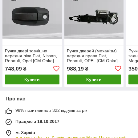
Ручка двері зовнішня
Ручка дверей (механізм)
Ручк
передня ліва Fiat, Nissan,
передня права Fiat,
задн
Renault, Opel [СМ Onka]
Renault, OPEL [CM Onka]
Mega
8200170514
806071150R
806
748,09
988,19
350
₴
₴
Купити
Купити
Про нас
98% позитивних з 322 відгуків за рік
Працює з 18.10.2017
м. Харків
магазин, офіс: м. Харків, провулок Мало-Панасівський,