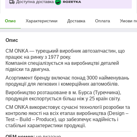
Доступна доставка
Опис
Характеристики
Доставка
Оплата
Умови п
Опис
CM ONKA — турецький виробник автозапчастин, що
працює на ринку з 1977 року.
Компанія спеціалізується на виробництві деталей
підвіски та двигуна.
Асортимент бренду включає понад 3000 найменувань
продукції для легкових і комерційних автомобілів.
Виробництво розташоване в м. Бурса (Туреччина),
продукція експортується більш ніж у 25 країн світу.
CM ONKA використовує сучасні технології розробки та
контролю якості на всіх етапах виробництва (Design –
Test – Build – Produce), що забезпечує надійність і
стабільні характеристики продукції.
OEM номер:
не вказано