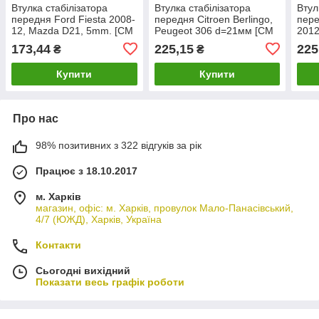
Втулка стабілізатора
Втулка стабілізатора
Втул
передня Ford Fiesta 2008-
передня Citroen Berlingo,
пере
12, Mazda D21, 5mm. [CM
Peugeot 306 d=21мм [CM
2012
Onka] 8V515484AB
Onka] 5094.65
5094
173,44
225,15
225
₴
₴
Купити
Купити
Про нас
98% позитивних з 322 відгуків за рік
Працює з 18.10.2017
м. Харків
магазин, офіс: м. Харків, провулок Мало-Панасівський,
4/7 (ЮЖД), Харків, Україна
Контакти
Сьогодні вихідний
Показати весь графік роботи