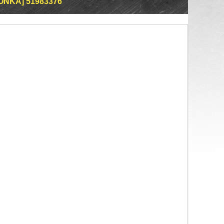
ONKA] 51983376