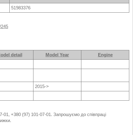
51983376
/245
odel detail
Model Year
Engine
2015->
7-01, +380 (97) 101-07-01. Запрошуємо до співпраці
ижки.