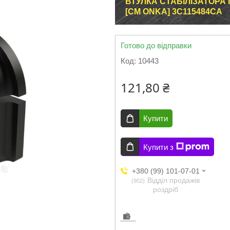
ВТУЛКА СТАБІЛІЗАТОРА 
[CM ONKA] 3C115484CA
Готово до відправки
Код:
10443
121,80 ₴
Купити
Купити з
+380 (99) 101-07-01
Відділ продажів
902
роздріб