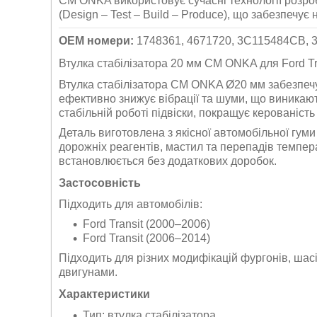
CM ONKA використовує сучасні технології розроб
(Design – Test – Build – Produce), що забезпечує 
OEM номери:
1748361, 4671720, 3C115484CB,
Втулка стабілізатора 20 мм CM ONKA для Ford Tr
Втулка стабілізатора CM ONKA Ø20 мм забезпечує
ефективно знижує вібрації та шуми, що виникают
стабільній роботі підвіски, покращує керованіст
Деталь виготовлена з якісної автомобільної гуми
дорожніх реагентів, мастил та перепадів темпе
встановлюється без додаткових доробок.
Застосовність
Підходить для автомобілів:
Ford Transit (2000–2006)
Ford Transit (2006–2014)
Підходить для різних модифікацій фургонів, шас
двигунами.
Характеристики
Тип: втулка стабілізатора