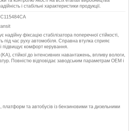
ки та контролю якості на всіх етапах виробництва
надійність і стабільні характеристики продукції.
 3C115484CA
ansit
 надійну фіксацію стабілізатора поперечної стійкості,
ь під час руху автомобіля. Справна втулка сприяє
ь і підвищує комфорт керування.
 (KA), стійкої до інтенсивних навантажень, впливу вологи,
ратур. Повністю відповідає заводським параметрам OEM і
і, платформ та автобусів із бензиновими та дизельними