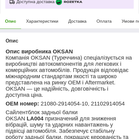
Доступна доставка
Опис
Характеристики
Доставка
Оплата
Умови п
Опис
Опис виробника OKSAN
Компанія OKSAN (Туреччина) спеціалізується на
виробництві автокомпонентів для легкових і
комерційних автомобілів. Продукція відповідає
міжнародним стандартам якості та широко
представлена на ринку OEM і Aftermarket.
OKSAN — це надійність, довговічність і
доступна ціна.
OEM номер:
21080-2914054-10, 21102914054
Сайлентблок задньої балки
OKSAN
LA004
призначений для зниження
вібрацій, шуму та ударних навантажень у
підвісці автомобіля. Забезпечує стабільну
роботу задньої балки, покращує керованість та