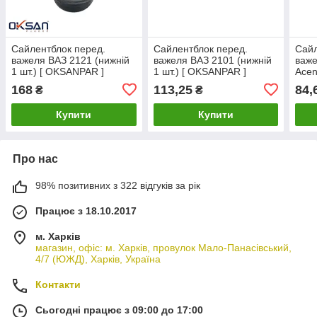
Сайлентблок перед.
Сайлентблок перед.
Сайл
важеля ВАЗ 2121 (нижній
важеля ВАЗ 2101 (нижній
важе
1 шт.) [ OKSANPAR ]
1 шт.) [ OKSANPAR ]
Асen
2010
168
113,25
84,
₴
₴
Купити
Купити
Про нас
98% позитивних з 322 відгуків за рік
Працює з 18.10.2017
м. Харків
магазин, офіс: м. Харків, провулок Мало-Панасівський,
4/7 (ЮЖД), Харків, Україна
Контакти
Сьогодні працює з 09:00 до 17:00