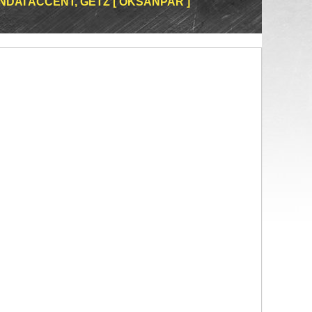
DAI ACCENT, GETZ [ OKSANPAR ]