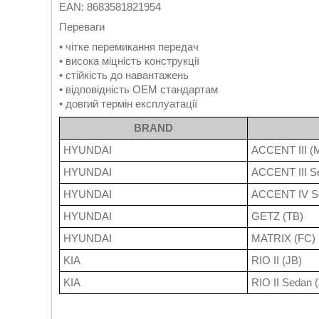
EAN: 8683581821954
Переваги
• чітке перемикання передач
• висока міцність конструкції
• стійкість до навантажень
• відповідність OEM стандартам
• довгий термін експлуатації
BRAND
HYUNDAI
ACCENT III (
HYUNDAI
ACCENT III S
HYUNDAI
ACCENT IV S
HYUNDAI
GETZ (TB)
HYUNDAI
MATRIX (FC)
KIA
RIO II (JB)
KIA
RIO II Sedan 