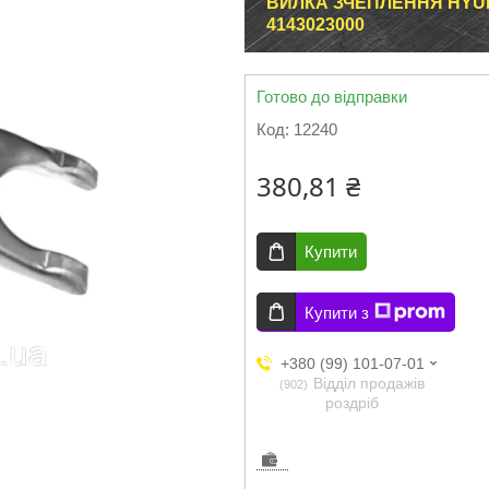
ВИЛКА ЗЧЕПЛЕННЯ HYUN
4143023000
Готово до відправки
Код:
12240
380,81 ₴
Купити
Купити з
+380 (99) 101-07-01
Відділ продажів
902
роздріб