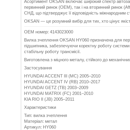
Асортимент OKSAN включає широкий спектр автозапч
первинний ринок (OEM), так і на вторинний ринок (Aft
СНД, що підтверджує її відповідність міжнародним 
OKSAN — це розумний вибір для тих, хто цінує якість
OEM номер: 4143023000
Вилка зчеплення OKSAN HY060 призначена для пере
підшипника, забезпечуючи коректну роботу системи
стабільну роботу трансмісії.
Виготовлена з міцного металу, стійкого до механічни
Застосування
HYUNDAI ACCENT III (MC) 2005–2010
HYUNDAI ACCENT IV (RB) 2010–2017
HYUNDAI GETZ (TB) 2003–2009
HYUNDAI MATRIX (FC) 2001–2010
KIA RIO II (JB) 2005–2011
Характеристики
Тип: вилка зчеплення
Матеріал: метал
Артикул: HY060