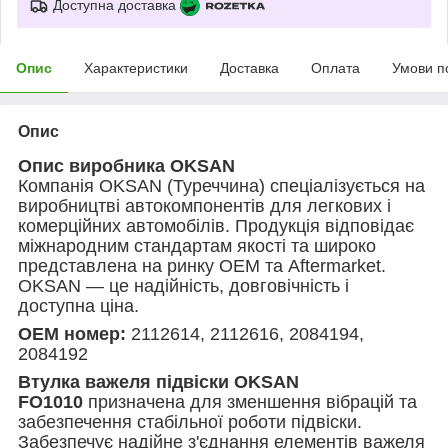
Доступна доставка
Опис
Характеристики
Доставка
Оплата
Умови п
Опис
Опис виробника OKSAN
Компанія OKSAN (Туреччина) спеціалізується на
виробництві автокомпонентів для легкових і
комерційних автомобілів. Продукція відповідає
міжнародним стандартам якості та широко
представлена на ринку OEM та Aftermarket.
OKSAN — це надійність, довговічність і
доступна ціна.
OEM номер:
2112614, 2112616, 2084194,
2084192
Втулка важеля підвіски OKSAN
FO1010
призначена для зменшення вібрацій та
забезпечення стабільної роботи підвіски.
Забезпечує надійне з'єднання елементів важеля