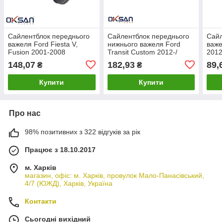
Сайлентблок переднього
Сайлентблок переднього
Сайл
важеля Ford Fiesta V,
нижнього важеля Ford
важе
Fusion 2001-2008
Transit Custom 2012-/
2012
[OKSANPAR] 1215648
малий/ [OKSANPAR]
[OK
148,07
182,93
89,
₴
₴
1791958
Купити
Купити
Про нас
98% позитивних з 322 відгуків за рік
Працює з 18.10.2017
м. Харків
магазин, офіс: м. Харків, провулок Мало-Панасівський,
4/7 (ЮЖД), Харків, Україна
Контакти
Сьогодні вихідний