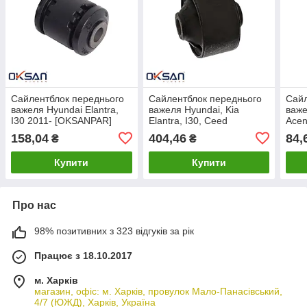
Сайлентблок переднього
Сайлентблок переднього
Сайл
важеля Hyundai Elantra,
важеля Hyundai, Kia
важе
I30 2011- [OKSANPAR]
Elantra, I30, Ceed
Асen
545513X000
[OKSANPAR] 54584-2H000
2010
158,04
404,46
84,
₴
₴
Купити
Купити
Про нас
98% позитивних з 323 відгуків за рік
Працює з 18.10.2017
м. Харків
магазин, офіс: м. Харків, провулок Мало-Панасівський,
4/7 (ЮЖД), Харків, Україна