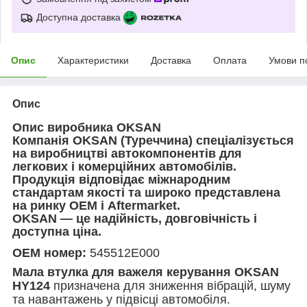
Доступна доставка
Опис
Характеристики
Доставка
Оплата
Умови п
Опис
Опис виробника OKSAN
Компанія OKSAN (Туреччина) спеціалізується
на виробництві автокомпонентів для
легкових і комерційних автомобілів.
Продукція відповідає міжнародним
стандартам якості та широко представлена
на ринку OEM і Aftermarket.
OKSAN — це надійність, довговічність і
доступна ціна.
OEM номер:
545512E000
Мала втулка для важеля керування OKSAN
HY124
призначена для зниження вібрацій, шуму
та навантажень у підвісці автомобіля.