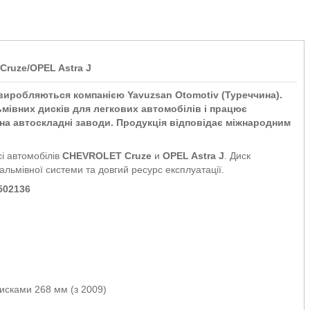
ruze/OPEL Astra J
 виробляються компанією
Yavuzsan Otomotiv (Туреччина)
.
мівних дисків для легкових автомобілів і працює
на автоскладні заводи. Продукція відповідає міжнародним
і автомобілів
CHEVROLET Cruze
и
OPEL Astra J
. Диск
альмівної системи та довгий ресурс експлуатації.
3502136
дисками 268 мм (з 2009)