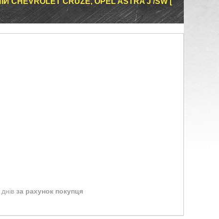
Й CHEVROLET CRUZE, OPEL ASTRA J /SW [
 днів
за рахунок покупця