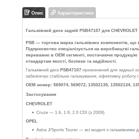
Опис
Характеристики
Гальмівний диск задній PSB47107 для CHEVROLET C
PSB
— торгова марка гальмівних компонентів, що
Підприємство спеціалізується на виробництві галь
переважно в
OEM сегменті
, постачаючи продукцію 
стандартам якості, безпеки та надійності.
Гальмівний диск
PSB47107
призначений для задньої ос
забезпечує стабільне гальмування, ефективну роботу г
OEM номер:
569074, 569072, 13502135, 13502134, 1
Застосування
CHEVROLET
Cruze — 1.6, 1.8, 2.0 CDI (з 2009)
OPEL
Astra J/Sports Tourer — всі моделі з гальмівними 