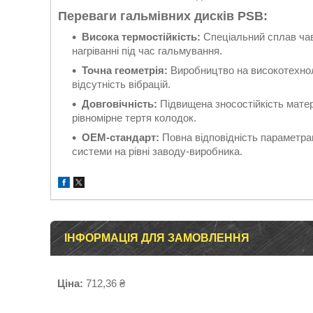
Переваги гальмівних дисків PSB:
Висока термостійкість:
Спеціальний сплав чаву
нагріванні під час гальмування.
Точна геометрія:
Виробництво на високотехнол
відсутність вібрацій.
Довговічність:
Підвищена зносостійкість матер
рівномірне тертя колодок.
OEM-стандарт:
Повна відповідність параметрам
системи на рівні заводу-виробника.
ІНФОРМАЦІЯ ДЛЯ ЗАМОВЛЕННЯ
Ціна:
712,36 ₴