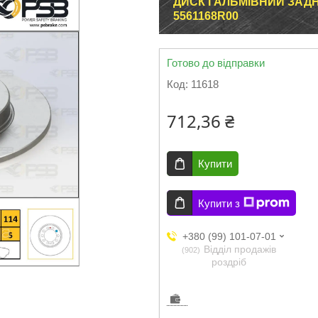
ДИСК ГАЛЬМІВНИЙ ЗАДНІЙ 
5561168R00
Готово до відправки
Код:
11618
712,36 ₴
Купити
Купити з
+380 (99) 101-07-01
Відділ продажів
902
роздріб