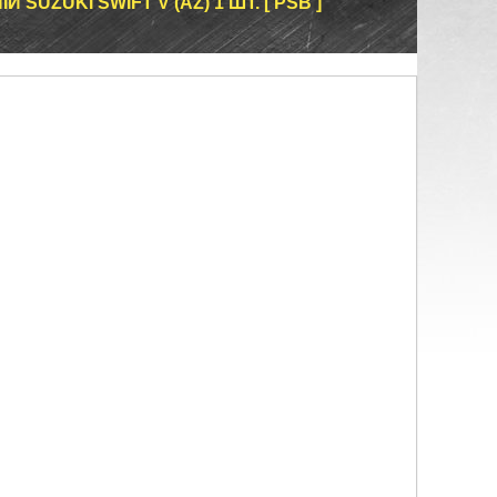
SUZUKI SWIFT V (AZ) 1 ШТ. [ PSB ]