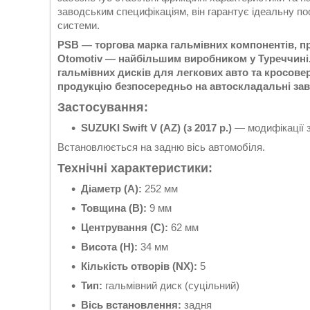
заводським специфікаціям, він гарантує ідеальну по
системи.
PSB — торгова марка гальмівних компонентів, 
Otomotiv — найбільшим виробником у Туреччині.
гальмівних дисків для легкових авто та кросов
продукцію безпосередньо на автоскладальні зав
Застосування:
SUZUKI Swift V (AZ) (з 2017 р.)
— модифікації з 
Встановлюється на задню вісь автомобіля.
Технічні характеристики:
Діаметр (A):
252 мм
Товщина (B):
9 мм
Центрування (C):
62 мм
Висота (H):
34 мм
Кількість отворів (NX):
5
Тип:
гальмівний диск (суцільний)
Вісь встановлення:
задня