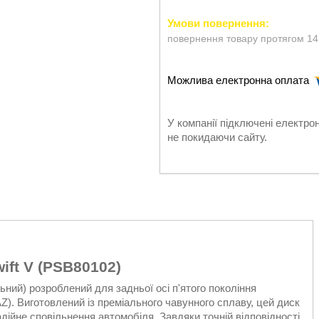
повернення товару протягом 14
У компанії підключені електро
не покидаючи сайту.
ift V (PSB80102)
ний) розроблений для задньої осі п'ятого покоління
Z). Виготовлений із преміального чавунного сплаву, цей диск
дійне сповільнення автомобіля. Завдяки точній відповідності