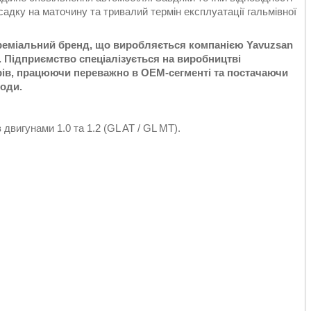
садку на маточину та тривалий термін експлуатації гальмівної
преміальний бренд, що виробляється компанією Yavuzsan
 Підприємство спеціалізується на виробництві
ерів, працюючи переважно в OEM-сегменті та постачаючи
оди.
двигунами 1.0 та 1.2 (GL AT / GL MT).