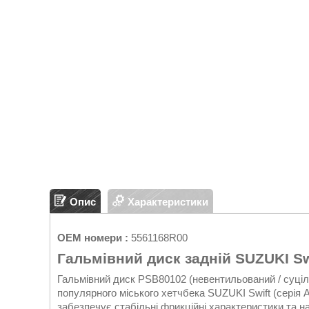
Опис
Характеристики
OEM номери :
5561168R00
Гальмівний диск задній SUZUKI Sw
Гальмівний диск PSB80102 (невентильований / суціль
популярного міського хетчбека SUZUKI Swift (серія A
забезпечує стабільні фрикційні характеристики та на