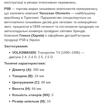
експлуатації в умовах інтенсивних перевезень.
PSB
— торгова марка гальмівних компонентів преміумкласу,
що належить компанії
Yavuzsan Otomotiv
— найбільшому
виробнику в Туреччині. Підприємство спеціалізується на
виготовленні гальмівних дисків для легкових та комерційних
авто, працюючи в OEM-сегменті та постачаючи продукцію на
автоскладальні конвеєри провідних світових брендів.
Компанія
Геккон (Харків)
є офіційним дистриб’ютором
продукції PSB в Україні.
Застосування:
VOLKSWAGEN:
Transporter T4 (1990–1996) —
двигуни 2.4, 2.4 D, 2.5, 2.5 D.
Технічні характеристики:
Діаметр (A):
280 мм
Товщина (B):
24 мм
Центрування (C):
68 мм
Висота (H):
64 мм
Кількість отворів (NX):
5
Розмір шпильки (N):
16