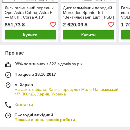
Диск гальмівний передній
Диск гальмівний передній
Галь
Opel Astra Cabrio, Astra F
Mercedes Sprinter 5-t
вент
— MK III, Corsa A 13"
"Вентильовані" 1шт. [ PSB ]
VOLK
"Вентильований". 1шт. [
A9054210112
Caddy
851,73
2 620,09
1 7
₴
₴
PSB ] 569054
KODA
] 1K
Купити
Купити
Про нас
98% позитивних з 322 відгуків за рік
Працює з 18.10.2017
м. Харків
магазин, офіс: м. Харків, провулок Мало-Панасівський,
4/7 (ЮЖД), Харків, Україна
Контакти
Сьогодні вихідний
Показати весь графік роботи