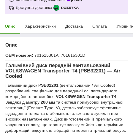
Доступна доставка
Опис
Характеристики
Доставка
Оплата
Умови п
Опис
OEM номери:
701615301A, 701615301D
Гальмівний диск передній вентильований
VOLKSWAGEN Transporter T4 (PSB32201) — Air
Cooled
Гальмівний диск
PSB32201
(вентильований / Air Cooled)
розроблений спеціально для передньої осі легендарного
комерційного автомобіля
VOLKSWAGEN Transporter T4
.
Завдяки діаметру
280 мм
та системі примусової внутрішньої
вентиляції (Feature Type: V), деталь забезпечує ефективне
відведення тепла та стабільність гальмівного зусилля при
високих навантаженнях. Диск виготовлений із преміального
чавунного сплаву, що гарантує високу стійкість до термічних
деформацій, відсутність вібрацій на кермі та тривалий ресурс