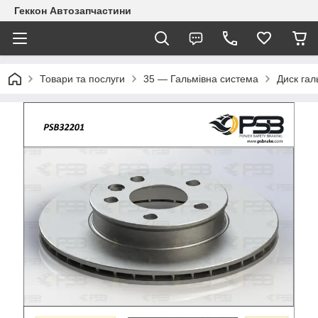
Геккон Автозапчастини
Товари та послуги
35 — Гальмівна система
Диск гал