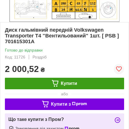
Диск гальмівний передній Volkswagen
Transporter T4 "Вентильований" 1шт. [ PSB ]
701615301A
Готово до відправки
Код: 11726
Роздріб
2 000,52
₴
Купити
або
Купити з
Що таке купити з Пром?
Замовлення під захистом