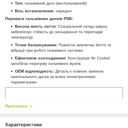
Тип:
гальмівний диск (вентильований)
Вісь встановлення:
передня
Переваги гальмівних дисків PSB:
Висока якість лиття:
Спеціальний склад чавуну
забезпечує стійкість до зношування та перепадів
температур.
Точне балансування:
Повністю виключає биття та
вібрації при роботі гальмівної системи.
Ефективне охолодження:
Конструкція Air Cooled
запобігає перегріву гальмівних вузлів.
OEM відповідність:
Деталь є повною заміною
оригінального диска за всіма геометричними
параметрами.
Приховати
Характеристики