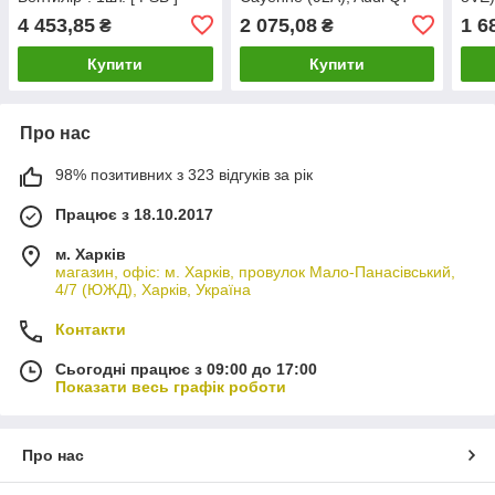
1K0615301AD
(4LB) "Вентилір." 1шт.
1шт.
4 453,85
2 075,08
1 6
₴
₴
[PSB] 7L8615601C
Купити
Купити
Про нас
98% позитивних з 323 відгуків за рік
Працює з 18.10.2017
м. Харків
магазин, офіс: м. Харків, провулок Мало-Панасівський,
4/7 (ЮЖД), Харків, Україна
Контакти
Сьогодні працює з 09:00 до 17:00
Показати весь графік роботи
Про нас