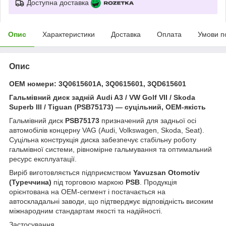
Доступна доставка
Опис
Характеристики
Доставка
Оплата
Умови п
Опис
OEM номери: 3Q0615601A, 3Q0615601, 3QD615601
Гальмівний диск задній Audi A3 / VW Golf VII / Skoda
Superb III / Tiguan (PSB75173) — суцільний, OEM-якість
Гальмівний диск
PSB75173
призначений для задньої осі
автомобілів концерну VAG (Audi, Volkswagen, Skoda, Seat).
Суцільна конструкція диска забезпечує стабільну роботу
гальмівної системи, рівномірне гальмування та оптимальний
ресурс експлуатації.
Виріб виготовляється підприємством
Yavuzsan Otomotiv
(Туреччина)
під торговою маркою
PSB
. Продукція
орієнтована на OEM-сегмент і постачається на
автоскладальні заводи, що підтверджує відповідність високим
міжнародним стандартам якості та надійності.
Застосування