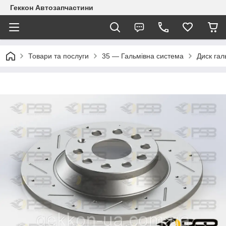
Геккон Автозапчастини
Товари та послуги
35 — Гальмівна система
Диск гал