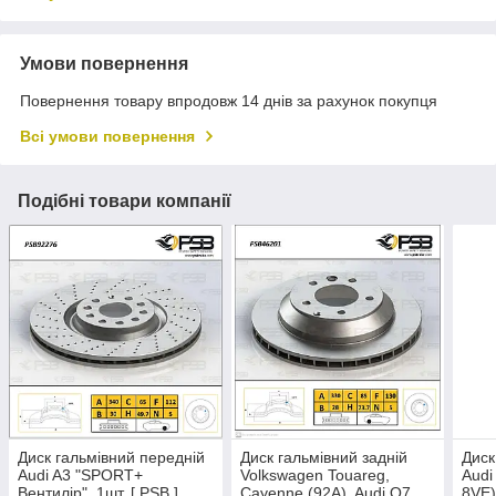
Умови повернення
Повернення товару впродовж 14 днів за рахунок покупця
Всі умови повернення
Подібні товари компанії
Диск гальмівний передній
Диск гальмівний задній
Диск
Audi A3 "SPORT+
Volkswagen Touareg,
Audi
Вентилір". 1шт. [ PSB ]
Cayenne (92A), Audi Q7
8VE)