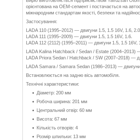
Виріб виготовляється підприємством Yavuzsan Otomo
орієнтована на OEM-сегмент і постачається на авто
міжнародним стандартам якості, безпеки та надійнос
Застосування:
LADA 110 (1995–2012) — двигуни 1.5, 1.5 16V, 1.6, 2.0
LADA 111 (1995–2009) — двигуни 1.5, 1.5 16V, 1.6.
LADA 112 (2112) (1995–2011) — двигуни 1.5, 1.5 16V, 1
LADA Kalina Hatchback / Sedan / Estate (2004–2013) —
LADA Priora Sedan / Hatchback / SW (2007–2018) — дв
LADA Samara / Samara Sedan (1986–2013) — двигуни 1
Встановлюється на задню вісь автомобіля.
Технічні характеристики:
Діаметр: 200 мм
Робоча ширина: 201 мм
Центральний отвір: 60 мм
Висота: 67 мм
Кількість отворів: 4
Розмір шпильки: 13 мм