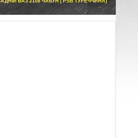
ДНІЙ ВАЗ 2108 ЧАВУН [ PSB ТУРЕЧЧИНА]