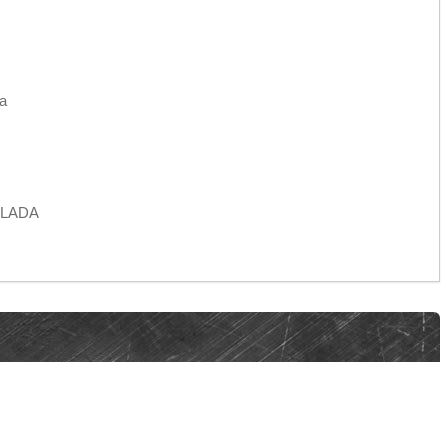
а
и LADA