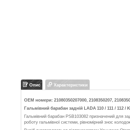
Опис
Характеристики
OEM номери: 21080350207000, 2108350207, 210835
Гальмівний барабан задній LADA 110 / 111 / 112 / 
Гальмівний барабан PSB103082 призначений для зад
роботу гальмівної системи, рівномірний знос колодо