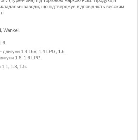
tiv (Туреччина) під торговою маркою PSB. Продукція
складальні заводи, що підтверджує відповідність високим
ті.
i, Wankel.
.6.
 двигуни 1.4 16V, 1.4 LPG, 1.6.
игуни 1.6, 1.6 LPG.
.1, 1.3, 1.5.