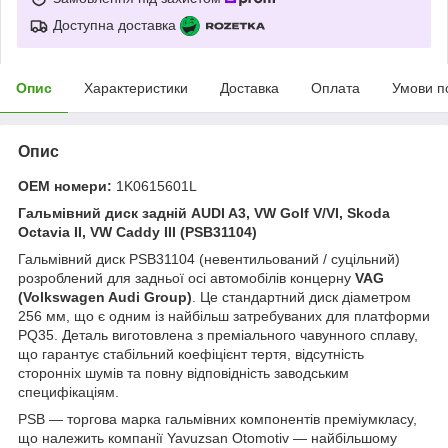
Доступна доставка
Опис
Характеристики
Доставка
Оплата
Умови п
Опис
OEM номери:
1K0615601L
Гальмівний диск задній AUDI A3, VW Golf V/VI, Skoda
Octavia II, VW Caddy III (PSB31104)
Гальмівний диск PSB31104 (невентильований / суцільний)
розроблений для задньої осі автомобілів концерну
VAG
(Volkswagen Audi Group)
. Це стандартний диск діаметром
256 мм, що є одним із найбільш затребуваних для платформи
PQ35. Деталь виготовлена з преміального чавунного сплаву,
що гарантує стабільний коефіцієнт тертя, відсутність
сторонніх шумів та повну відповідність заводським
специфікаціям.
PSB — торгова марка гальмівних компонентів преміумкласу,
що належить компанії Yavuzsan Otomotiv — найбільшому