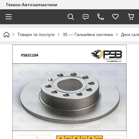
Геккон Автозапчастини
Товари та послуги
35 — Гальмівна система
Диск гал