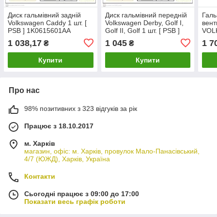
Диск гальмівний задній
Диск гальмівний передній
Галь
Volkswagen Caddy 1 шт. [
Volkswagen Derby, Golf I,
вент
PSB ] 1K0615601AA
Golf II, Golf 1 шт. [ PSB ]
VOLK
811615301
Caddy
1 038,17
1 045
1 7
₴
₴
KODA
] 1K
Купити
Купити
Про нас
98% позитивних з 323 відгуків за рік
Працює з 18.10.2017
м. Харків
магазин, офіс: м. Харків, провулок Мало-Панасівський,
4/7 (ЮЖД), Харків, Україна
Контакти
Сьогодні працює з 09:00 до 17:00
Показати весь графік роботи