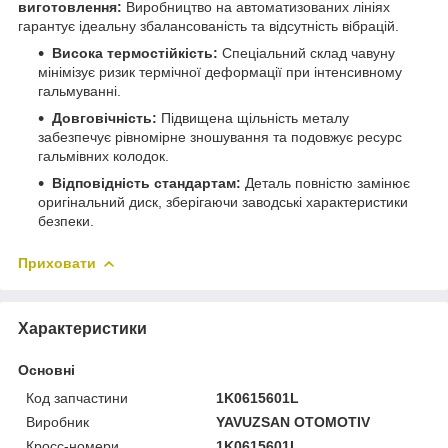
виготовлення:
Виробництво на автоматизованих лініях
гарантує ідеальну збалансованість та відсутність вібрацій.
Висока термостійкість:
Спеціальний склад чавуну
мінімізує ризик термічної деформації при інтенсивному
гальмуванні.
Довговічність:
Підвищена щільність металу
забезпечує рівномірне зношування та подовжує ресурс
гальмівних колодок.
Відповідність стандартам:
Деталь повністю замінює
оригінальний диск, зберігаючи заводські характеристики
безпеки.
Приховати
Характеристики
Основні
Код запчастини
1K0615601L
Виробник
YAVUZSAN OTOMOTIV
Кросс-номери
1K0615601L