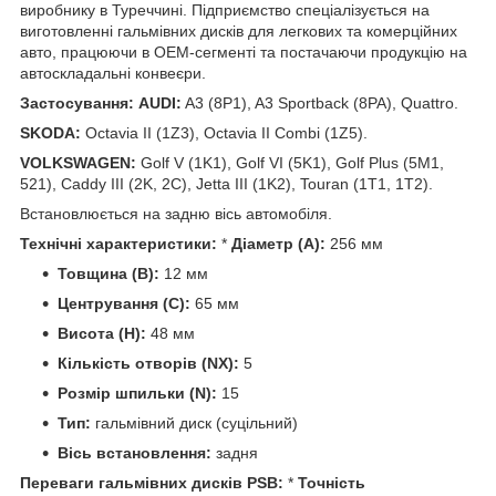
виробнику в Туреччині. Підприємство спеціалізується на
виготовленні гальмівних дисків для легкових та комерційних
авто, працюючи в OEM-сегменті та постачаючи продукцію на
автоскладальні конвеєри.
Застосування:
AUDI:
A3 (8P1), A3 Sportback (8PA), Quattro.
SKODA:
Octavia II (1Z3), Octavia II Combi (1Z5).
VOLKSWAGEN:
Golf V (1K1), Golf VI (5K1), Golf Plus (5M1,
521), Caddy III (2K, 2C), Jetta III (1K2), Touran (1T1, 1T2).
Встановлюється на задню вісь автомобіля.
Технічні характеристики:
*
Діаметр (A):
256 мм
Товщина (B):
12 мм
Центрування (C):
65 мм
Висота (H):
48 мм
Кількість отворів (NX):
5
Розмір шпильки (N):
15
Тип:
гальмівний диск (суцільний)
Вісь встановлення:
задня
Переваги гальмівних дисків PSB:
*
Точність