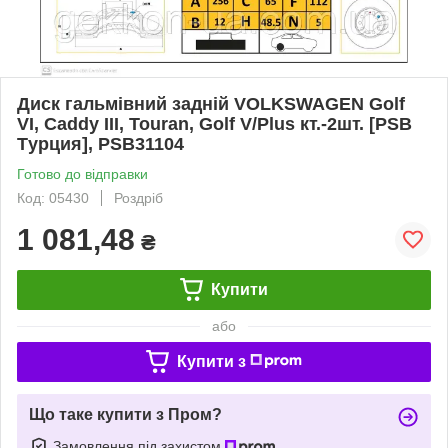
Диск гальмівний задній VOLKSWAGEN Golf
VI, Caddy III, Touran, Golf V/Plus кт.-2шт. [PSB
Tурция], PSB31104
Готово до відправки
Код: 05430
Роздріб
1 081,48
₴
Купити
або
Купити з
Що таке купити з Пром?
Замовлення під захистом