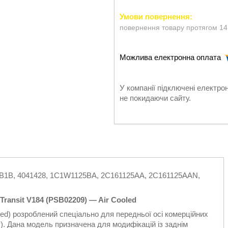
повернення товару протягом 14
У компанії підключені електро
не покидаючи сайту.
5B1B, 4041428, 1C1W1125BA, 2C161125AA, 2C161125AAN,
ansit V184 (PSB02209) — Air Cooled
led) розроблений спеціально для передньої осі комерційних
у). Дана модель призначена для модифікацій із заднім