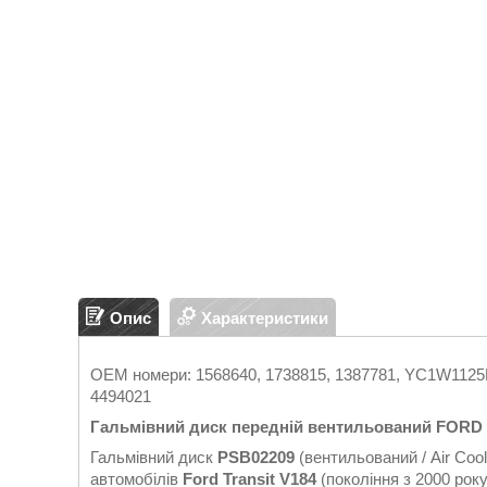
Опис
Характеристики
OEM номери: 1568640, 1738815, 1387781, YC1W112
4494021
Гальмівний диск передній вентильований FORD Tr
Гальмівний диск
PSB02209
(вентильований / Air Coo
автомобілів
Ford Transit V184
(покоління з 2000 рок