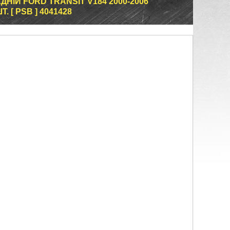
НІЙ FORD TRANSIT V184 2000-2006
 [ PSB ] 4041428