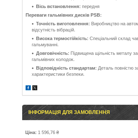
Вісь встановлення:
передня
Переваги гальмівних дисків PSB:
Точність виготовлення:
Виробництво на автома
відсутність вібрацій.
Висока термостійкість:
Спеціальний склад чаву
гальмуванні.
Довговічність:
Підвищена щільність металу за
гальмівних колодок.
Відповідність стандартам:
Деталь повністю за
характеристики безпеки.
ІНФОРМАЦІЯ ДЛЯ ЗАМОВЛЕННЯ
Ціна:
1 596,76 ₴