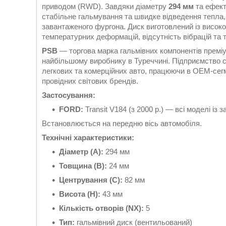
приводом (RWD). Завдяки діаметру
294 мм
та ефект
стабільне гальмування та швидке відведення тепла,
завантаженого фургона. Диск виготовлений із високоя
температурних деформацій, відсутність вібрацій та 
PSB
— торгова марка гальмівних компонентів премі
найбільшому виробнику в Туреччині. Підприємство сп
легкових та комерційних авто, працюючи в OEM-сег
провідних світових брендів.
Застосування:
FORD:
Transit V184 (з 2000 р.) — всі моделі із
Встановлюється на передню вісь автомобіля.
Технічні характеристики:
Діаметр (A):
294 мм
Товщина (B):
24 мм
Центрування (C):
82 мм
Висота (H):
43 мм
Кількість отворів (NX):
5
Тип:
гальмівний диск (вентильований)