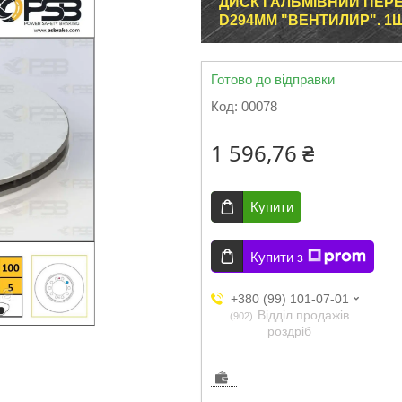
ДИСК ГАЛЬМІВНИЙ ПЕРЕД
D294MM "ВЕНТИЛИР". 1ШТ.
Готово до відправки
Код:
00078
1 596,76 ₴
Купити
Купити з
+380 (99) 101-07-01
Відділ продажів
902
роздріб