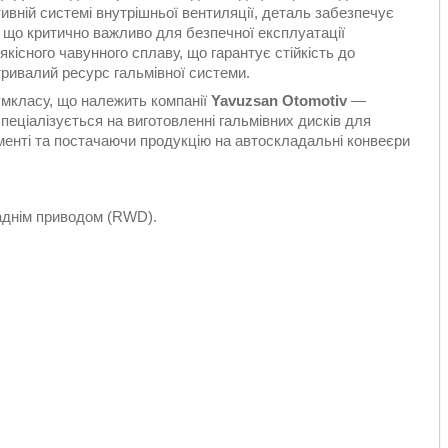
ивній системі внутрішньої вентиляції, деталь забезпечує
 що критично важливо для безпечної експлуатації
кісного чавунного сплаву, що гарантує стійкість до
тривалий ресурс гальмівної системи.
умкласу, що належить компанії
Yavuzsan Otomotiv
—
еціалізується на виготовленні гальмівних дисків для
менті та постачаючи продукцію на автоскладальні конвеєри
 заднім приводом (RWD).