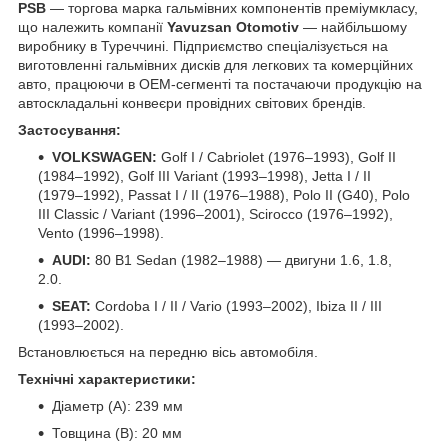
PSB
— торгова марка гальмівних компонентів преміумкласу,
що належить компанії
Yavuzsan Otomotiv
— найбільшому
виробнику в Туреччині. Підприємство спеціалізується на
виготовленні гальмівних дисків для легкових та комерційних
авто, працюючи в OEM-сегменті та постачаючи продукцію на
автоскладальні конвеєри провідних світових брендів.
Застосування:
VOLKSWAGEN:
Golf I / Cabriolet (1976–1993), Golf II
(1984–1992), Golf III Variant (1993–1998), Jetta I / II
(1979–1992), Passat I / II (1976–1988), Polo II (G40), Polo
III Classic / Variant (1996–2001), Scirocco (1976–1992),
Vento (1996–1998).
AUDI:
80 B1 Sedan (1982–1988) — двигуни 1.6, 1.8,
2.0.
SEAT:
Cordoba I / II / Vario (1993–2002), Ibiza II / III
(1993–2002).
Встановлюється на передню вісь автомобіля.
Технічні характеристики:
Діаметр (A): 239 мм
Товщина (B): 20 мм