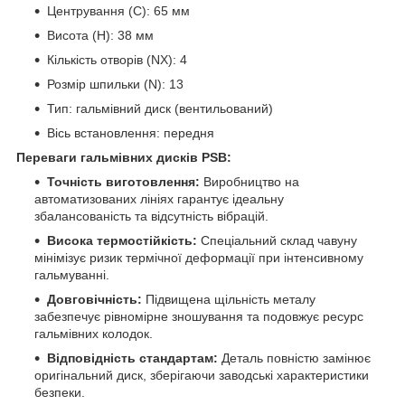
Центрування (C): 65 мм
Висота (H): 38 мм
Кількість отворів (NX): 4
Розмір шпильки (N): 13
Тип: гальмівний диск (вентильований)
Вісь встановлення: передня
Переваги гальмівних дисків PSB:
Точність виготовлення:
Виробництво на
автоматизованих лініях гарантує ідеальну
збалансованість та відсутність вібрацій.
Висока термостійкість:
Спеціальний склад чавуну
мінімізує ризик термічної деформації при інтенсивному
гальмуванні.
Довговічність:
Підвищена щільність металу
забезпечує рівномірне зношування та подовжує ресурс
гальмівних колодок.
Відповідність стандартам:
Деталь повністю замінює
оригінальний диск, зберігаючи заводські характеристики
безпеки.