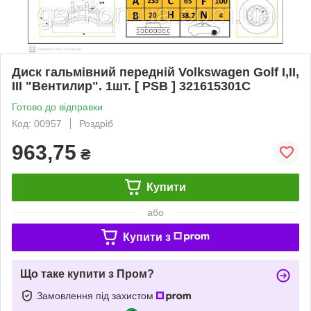
Диск гальмівний передній Volkswagen Golf I,II,
III "Вентилир". 1шт. [ PSB ] 321615301C
Готово до відправки
Код: 00957
Роздріб
963,75
₴
Купити
або
Купити з
Що таке купити з Пром?
Замовлення під захистом