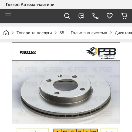
Геккон Автозапчастини
Товари та послуги
35 — Гальмівна система
Диск гал