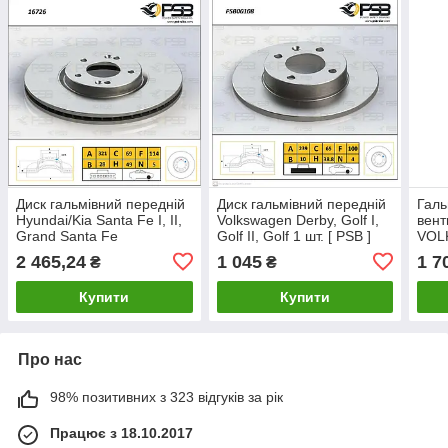
Диск гальмівний передній
Диск гальмівний передній
Галь
Hyundai/Kia Santa Fe I, II,
Volkswagen Derby, Golf I,
вент
Grand Santa Fe
Golf II, Golf 1 шт. [ PSB ]
VOLK
"Вентилир". 1шт. [ PSB ]
811615301
Caddy
2 465,24
1 045
1 7
₴
₴
517122W700
KODA
] 1K
Купити
Купити
Про нас
98% позитивних з 323 відгуків за рік
Працює з 18.10.2017