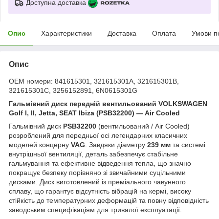
Доступна доставка
Опис
Характеристики
Доставка
Оплата
Умови п
Опис
OEM номери: 841615301, 321615301A, 321615301B,
321615301C, 3256152891, 6N0615301G
Гальмівний диск передній вентильований VOLKSWAGEN
Golf I, II, Jetta, SEAT Ibiza (PSB32200) — Air Cooled
Гальмівний диск
PSB32200
(вентильований / Air Cooled)
розроблений для передньої осі легендарних класичних
моделей концерну
VAG
. Завдяки діаметру
239 мм
та системі
внутрішньої вентиляції, деталь забезпечує стабільне
гальмування та ефективне відведення тепла, що значно
покращує безпеку порівняно зі звичайними суцільними
дисками. Диск виготовлений із преміального чавунного
сплаву, що гарантує відсутність вібрацій на кермі, високу
стійкість до температурних деформацій та повну відповідність
заводським специфікаціям для тривалої експлуатації.