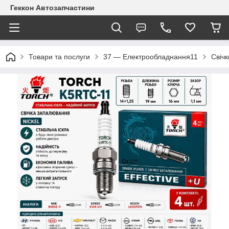
Геккон Автозапчастини
Товари та послуги
37 — Електрообладнання11
Свіч