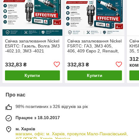
Свічка запалювання Nickel
Свічка запалювання Nickel
Свіч
E5RTC: Газель, Волга ЗМЗ
F5RTC: ГАЗ, ЗМЗ 405,
KH5R
-402.10, ЗМЗ -4021
406, 409 Євро 2, Renault,
35, 
Citroen, Honda, Suzuki
Kia, VAG (ГБО) "TORCH"
Sant
312
(ГБО) "TORCH" (кт. 4 шт.)
(кт. 4 шт.) BPR5ES
"TOR
332,83
332,83
₴
₴
ком
BPR5HS
K16
Купити
Купити
Про нас
98% позитивних з 326 відгуків за рік
Працює з 18.10.2017
м. Харків
магазин, офіс: м. Харків, провулок Мало-Панасівський,
4/7 (ЮЖД), Харків, Україна