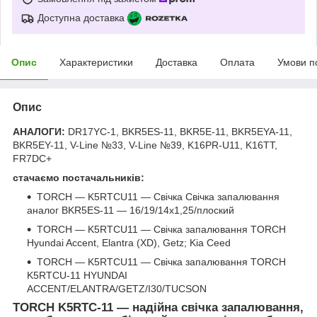
Доступна доставка
Опис
Характеристики
Доставка
Оплата
Умови п
Опис
АНАЛОГИ:
DR17YC-1, BKR5ES-11, BKR5E-11, BKR5EYA-11,
BKR5EY-11, V-Line №33, V-Line №39, K16PR-U11, K16TT,
FR7DC+
стачаємо постачальників:
TORCH — K5RTCU11 — Свічка Свічка запалювання
аналог BKR5ES-11 — 16/19/14х1,25/плоский
TORCH — K5RTCU11 — Свічка запалювання TORCH
Hyundai Accent, Elantra (XD), Getz; Kia Ceed
TORCH — K5RTCU11 — Свічка запалювання TORCH
K5RTCU-11 HYUNDAI
ACCENT/ELANTRA/GETZ/I30/TUCSON
TORCH K5RTC-11
— надійна свічка запалювання,