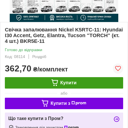
Свічка запалювання Nickel K5RTC-11: Hyundai
I30 Accent, Getz, Elantra, Tucson "TORCH" (кт.
4 шт.) BKR5E-11
Готово до відправки
Код: 08114
Роздріб
362,70
₴/комплект
Купити
або
Купити з
Що таке купити з Пром?
Замовлення під захистом