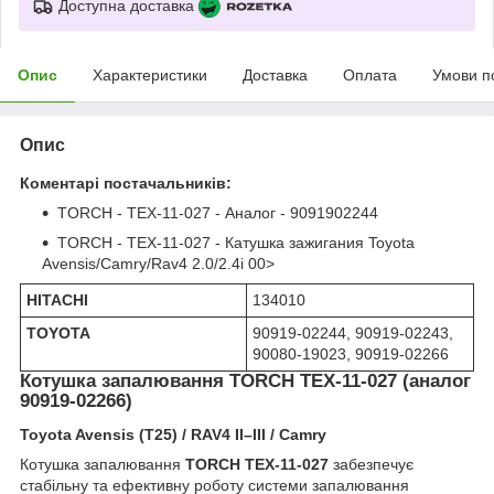
Доступна доставка
Опис
Характеристики
Доставка
Оплата
Умови п
Опис
Коментарі постачальників:
TORCH - TEX-11-027 - Аналог - 9091902244
TORCH - TEX-11-027 - Катушка зажигания Toyota
Avensis/Camry/Rav4 2.0/2.4i 00>
HITACHI
134010
TOYOTA
90919-02244, 90919-02243,
90080-19023, 90919-02266
Котушка запалювання TORCH TEX-11-027 (аналог
90919-02266)
Toyota Avensis (T25) / RAV4 II–III / Camry
Котушка запалювання
TORCH TEX-11-027
забезпечує
стабільну та ефективну роботу системи запалювання