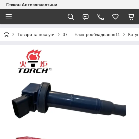
Геккон Автозапчастини
Товари та послуги
37 — Електрообладнання11
Коту