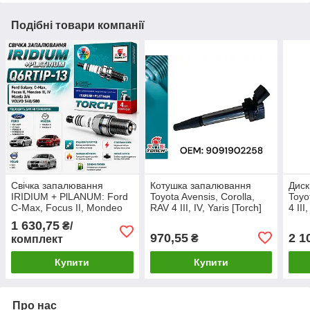
Подібні товари компанії
Свічка запалювання
Котушка запалювання
Диск
IRIDIUM + PlLANUM: Ford
Toyota Avensis, Corolla,
Toyo
C-Max, Focus II, Mondeo
RAV 4 III, IV, Yaris [Torch]
4 III
III, IV Mazda "TORCH" (кт.
9091902258
PSB 
1 630,75
₴/
4 шт.) 1315691
970,55
2 1
₴
комплект
Купити
Купити
Про нас