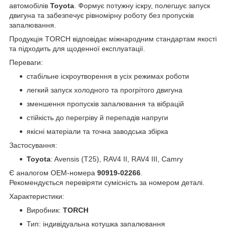
автомобілів
Toyota
. Формує потужну іскру, полегшує запуск
двигуна та забезпечує рівномірну роботу без пропусків
запалювання.
Продукція TORCH відповідає міжнародним стандартам якості
та підходить для щоденної експлуатації.
Переваги:
стабільне іскроутворення в усіх режимах роботи
легкий запуск холодного та прогрітого двигуна
зменшення пропусків запалювання та вібрацій
стійкість до перегріву й перепадів напруги
якісні матеріали та точна заводська збірка
Застосування:
Toyota
: Avensis (T25), RAV4 II, RAV4 III, Camry
Є аналогом OEM-номера
90919-02266
.
Рекомендується перевіряти сумісність за номером деталі.
Характеристики:
Виробник:
TORCH
Тип: індивідуальна котушка запалювання