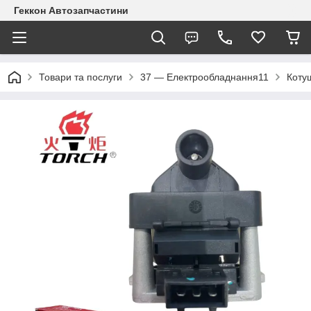
Геккон Автозапчастини
Товари та послуги
37 — Електрообладнання11
Коту