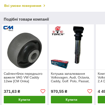
Всі умови повернення
Подібні товари компанії
Сайлентблок переднього
Котушка запалювання
Комп
важеля VAG VW Caddy
Volksvagen, Audi, Octavia,
Volk
12мм [CM Onka]
Caddy, Golf. Polo, Passat,
2,4 D
5C0407183
Tiguan [Torch] 0986221023
збор
021
371,63
970,55
4 4
₴
₴
Купити
Купити