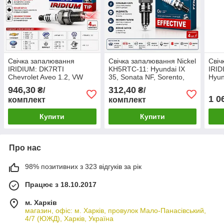
Свічка запалювання
Свічка запалювання Nickel
Свіч
IRIDIUM: DK7RTI
KH5RTC-11: Hyundai IX
IRID
Chevrolet Aveo 1.2, VW
35, Sonata NF, Sorento,
Hyun
VAG Touareg, Ravon R2
Santa FE, Kia Sportage
Prim
946,30
312,40
₴/
₴/
"TORCH" (кт. 4 шт.)
"TORCH" (кт. 4 шт.)
"TOR
1 0
комплект
комплект
XU22EPR-U
K16HPR-U11
BKR
Купити
Купити
Про нас
98% позитивних з 323 відгуків за рік
Працює з 18.10.2017
м. Харків
магазин, офіс: м. Харків, провулок Мало-Панасівський,
4/7 (ЮЖД), Харків, Україна