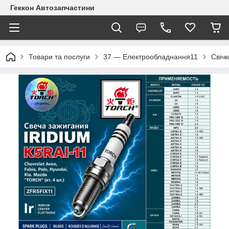
Геккон Автозапчастини
Товари та послуги
37 — Електрообладнання11
Свіч