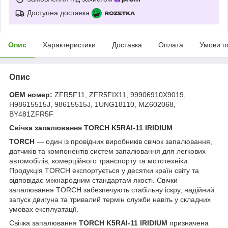
Доступна доставка
Опис
Характеристики
Доставка
Оплата
Умови п
Опис
OEM номер:
ZFR5F11, ZFR5FIX11, 99906910X9019,
H98615515J, 98615515J, 1UNG18110, MZ602068,
BY481ZFR5F
Свічка запалювання TORCH K5RAI-11 IRIDIUM
TORCH
— один із провідних виробників свічок запалювання,
датчиків та компонентів систем запалювання для легкових
автомобілів, комерційного транспорту та мототехніки.
Продукція TORCH експортується у десятки країн світу та
відповідає міжнародним стандартам якості. Свічки
запалювання TORCH забезпечують стабільну іскру, надійний
запуск двигуна та тривалий термін служби навіть у складних
умовах експлуатації.
Свічка запалювання
TORCH K5RAI-11 IRIDIUM
призначена