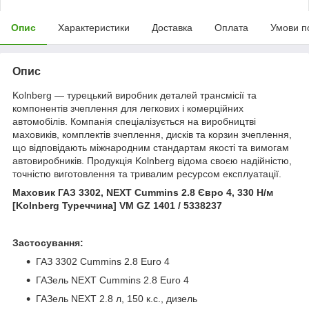
Опис
Характеристики
Доставка
Оплата
Умови п
Опис
Kolnberg — турецький виробник деталей трансмісії та
компонентів зчеплення для легкових і комерційних
автомобілів. Компанія спеціалізується на виробництві
маховиків, комплектів зчеплення, дисків та корзин зчеплення,
що відповідають міжнародним стандартам якості та вимогам
автовиробників. Продукція Kolnberg відома своєю надійністю,
точністю виготовлення та тривалим ресурсом експлуатації.
Маховик ГАЗ 3302, NEXT Cummins 2.8 Євро 4, 330 Н/м
[Kolnberg Туреччина] VM GZ 1401 / 5338237
Застосування:
ГАЗ 3302 Cummins 2.8 Euro 4
ГАЗель NEXT Cummins 2.8 Euro 4
ГАЗель NEXT 2.8 л, 150 к.с., дизель