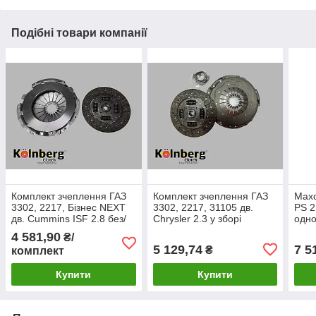
Подібні товари компанії
Комплект зчеплення ГАЗ
Комплект зчеплення ГАЗ
Махо
3302, 2217, Бізнес NEXT
3302, 2217, 31105 дв.
PS 2
дв. Cummins ISF 2.8 без/
Chrysler 2.3 у зборі
одно
вижим. [Kolnberg
[Kolnberg Туреччина]
Туре
4 581,90
₴/
Туреччина] А21R22-
2217-1601130
5 129,74
7 5
₴
комплект
160162001
Купити
Купити