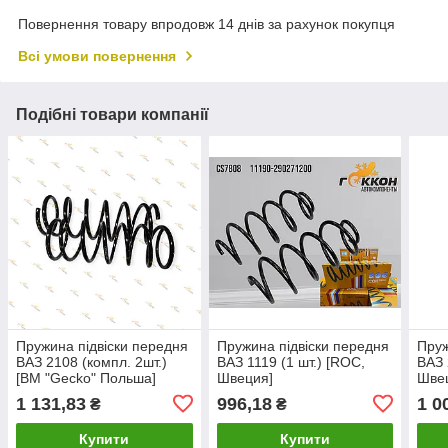
Повернення товару впродовж 14 днів за рахунок покупця
Всі умови повернення
Подібні товари компанії
Пружина підвіски передня
Пружина підвіски передня
Пруж
ВАЗ 2108 (компл. 2шт.)
ВАЗ 1119 (1 шт.) [ROC,
ВАЗ 
[BM "Gecko" Польша]
Швеция]
Шве
1 131,83
996,18
1 0
₴
₴
Купити
Купити