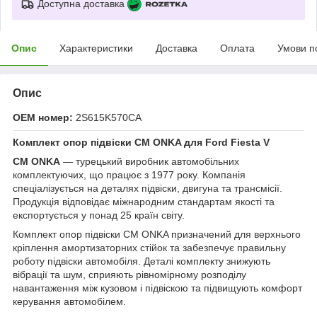
Доступна доставка
Опис
Характеристики
Доставка
Оплата
Умови п
Опис
OEM номер:
2S615K570CA
Комплект опор підвіски CM ONKA для Ford Fiesta V
CM ONKA
— турецький виробник автомобільних
комплектуючих, що працює з 1977 року. Компанія
спеціалізується на деталях підвіски, двигуна та трансмісії.
Продукція відповідає міжнародним стандартам якості та
експортується у понад 25 країн світу.
Комплект опор підвіски CM ONKA призначений для верхнього
кріплення амортизаторних стійок та забезпечує правильну
роботу підвіски автомобіля. Деталі комплекту знижують
вібрації та шум, сприяють рівномірному розподілу
навантаження між кузовом і підвіскою та підвищують комфорт
керування автомобілем.