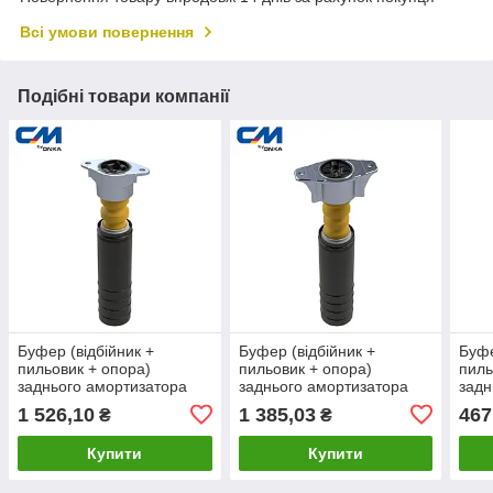
Всі умови повернення
Подібні товари компанії
Буфер (відбійник +
Буфер (відбійник +
Буфе
пильовик + опора)
пильовик + опора)
пиль
заднього амортизатора
заднього амортизатора
задн
Ford Fiesta 2001-2012 [СМ
Ford Focus, C-max 2003-
2012
1 526,10
1 385,03
467
₴
₴
Onka] 2S615K570CA
2007 [СМ Onka]
3M5
3M515K570AC
Купити
Купити