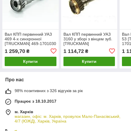
Вал КПП первинний УАЗ
Вал КПП первинний УАЗ
Вал 
469 4-х синхронної
3160 у зборі з вінцем зуб.
53 
[TRUCKMAN] 469-1701030
[TRUCKMAN]
170
1 259,70
1 114,72
1 1
₴
₴
Купити
Купити
Про нас
98% позитивних з 326 відгуків за рік
Працює з 18.10.2017
м. Харків
магазин, офіс: м. Харків, провулок Мало-Панасівський,
4/7 (ЮЖД), Харків, Україна