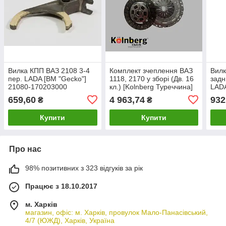
Вилка КПП ВАЗ 2108 3-4
Комплект зчеплення ВАЗ
Вилк
пер. LADA [BM "Gecko"]
1118, 2170 у зборі (Дв. 16
задн
21080-170203000
кл.) [Kolnberg Туреччина]
LADA
11186-160100000
170
659,60
4 963,74
932
₴
₴
Купити
Купити
Про нас
98% позитивних з 323 відгуків за рік
Працює з 18.10.2017
м. Харків
магазин, офіс: м. Харків, провулок Мало-Панасівський,
4/7 (ЮЖД), Харків, Україна