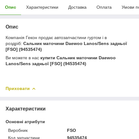
Опис
Характеристики
Доставка
Оплата
Умови п
Опис
Компанія Гекон продає автозапчастини гуртом і в
роздріб:
Сальник маточини Daewoo Lanos/Sens задньої
[FSO] (94535474)
Ви можете в нас
купити
Сальник маточини Daewoo
Lanos/Sens задньої [FSO] (94535474)
Приховати
Характеристики
Основні атрибути
Виробник
FSO
Код запчастини
94535474