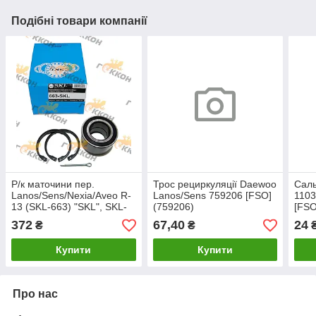
Подібні товари компанії
Р/к маточини пер.
Трос рециркуляції Daewoo
Саль
Lanos/Sens/Nexia/Aveo R-
Lanos/Sens 759206 [FSO]
1103
13 (SKL-663) "SKL", SKL-
(759206)
[FSO
663
372
67,40
24
₴
₴
Купити
Купити
Про нас