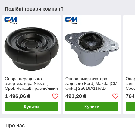
Подібні товари компанії
Опора переднього
Опора амортизатора
Опо
амортизатора Nissan,
заднього Ford, Mazda [СМ
задн
Opel, Renault правий/лівий
Onka] 2S618A116AD
Ceed
[СМ Onka] 8200010493
553
1 496,06
491,20
764
₴
₴
Купити
Купити
Про нас