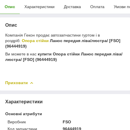
Опис
Характеристики
Доставка
Оплата
Умови п
Опис
Компанія Гекон продає автозапчастини гуртом і в
роздріб:
Опора стійки
Ланос передня ліва/люстра/ [FSO]
(96444919)
Ви можете в нас
купити
Опора стійки Ланос передня ліва/
люстра/ [FSO] (96444919)
Приховати
Характеристики
Основні атрибути
Виробник
FSO
Код запчастини
96444919