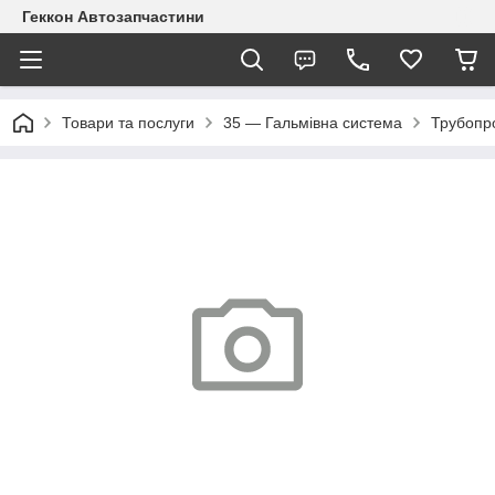
Геккон Автозапчастини
Товари та послуги
35 — Гальмівна система
Трубопр