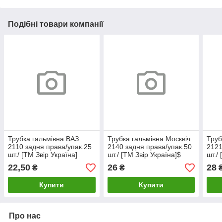
Подібні товари компанії
Трубка гальмівна ВАЗ
Трубка гальмівна Москвіч
Труб
2110 задня права/упак.25
2140 задня права/упак.50
2121
шт./ [ТМ Звір Україна]
шт./ [ТМ Звір Україна]$
шт./
(2108-3506100-10)
(212
22,50
26
28
₴
₴
Купити
Купити
Про нас