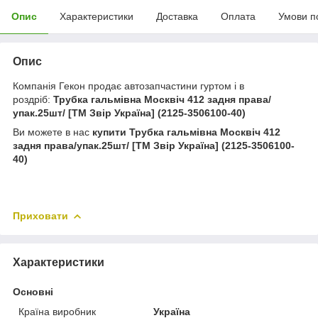
Опис
Характеристики
Доставка
Оплата
Умови п
Опис
Компанія Гекон продає автозапчастини гуртом і в
роздріб:
Трубка гальмівна Москвіч 412 задня права/
упак.25шт/ [ТМ Звір Україна] (2125-3506100-40)
Ви можете в нас
купити
Трубка гальмівна Москвіч 412
задня права/упак.25шт/ [ТМ Звір Україна] (2125-3506100-
40)
Приховати
Характеристики
Основні
Країна виробник
Україна