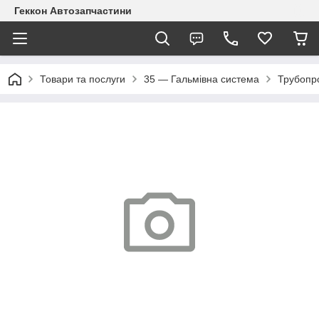
Геккон Автозапчастини
Товари та послуги
35 — Гальмівна система
Трубопр