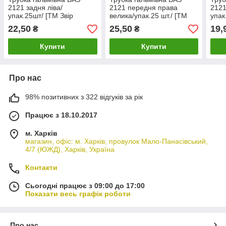
2121 задня ліва/
2121 передня права
2121
упак.25шт/ [ТМ Звір
велика/упак.25 шт./ [ТМ
упак
Україна] (2121-3506110)
Звір Україна]
Укра
22,50
25,50
19,
₴
₴
Купити
Купити
Про нас
98% позитивних з 322 відгуків за рік
Працює з 18.10.2017
м. Харків
магазин, офіс: м. Харків, провулок Мало-Панасівський,
4/7 (ЮЖД), Харків, Україна
Контакти
Сьогодні працює з 09:00 до 17:00
Показати весь графік роботи
Про нас