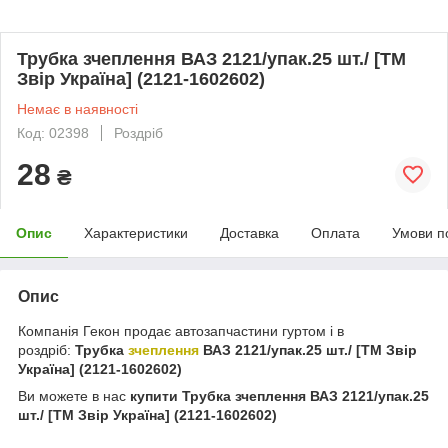
Трубка зчеплення ВАЗ 2121/упак.25 шт./ [ТМ
Звір Україна] (2121-1602602)
Немає в наявності
Код: 02398
Роздріб
28
₴
Опис
Характеристики
Доставка
Оплата
Умови п
Опис
Компанія Гекон продає автозапчастини гуртом і в
роздріб:
Трубка
зчеплення
ВАЗ 2121/упак.25 шт./ [ТМ Звір
Україна] (2121-1602602)
Ви можете в нас
купити
Трубка зчеплення ВАЗ 2121/упак.25
шт./ [ТМ Звір Україна] (2121-1602602)