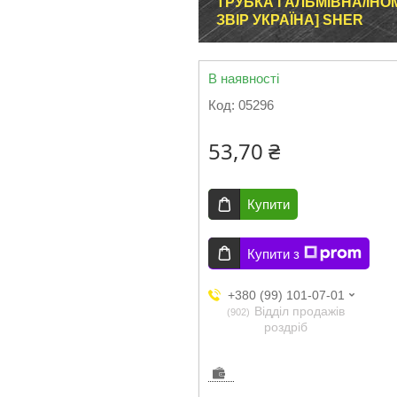
ТРУБКА ГАЛЬМІВНА/ІНОМА
ЗВІР УКРАЇНА] SHER
В наявності
Код:
05296
53,70 ₴
Купити
Купити з
+380 (99) 101-07-01
Відділ продажів
902
роздріб