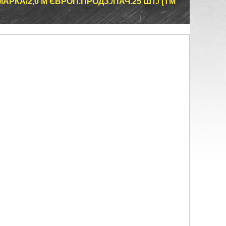
РКА/2,0 М ЄВРОП.ПРОДЗ./ПАЧ.25 ШТ./ [ТМ