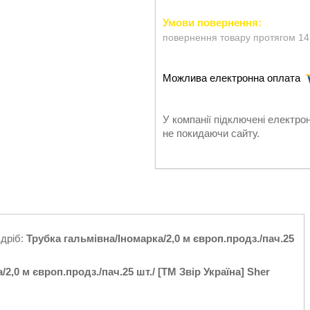
повернення товару протягом 14
У компанії підключені електро
не покидаючи сайту.
здріб:
Трубка гальмівна/Іномарка/2,0 м європ.продз./пач.25
2,0 м європ.продз./пач.25 шт./ [ТМ Звір Україна] Sher