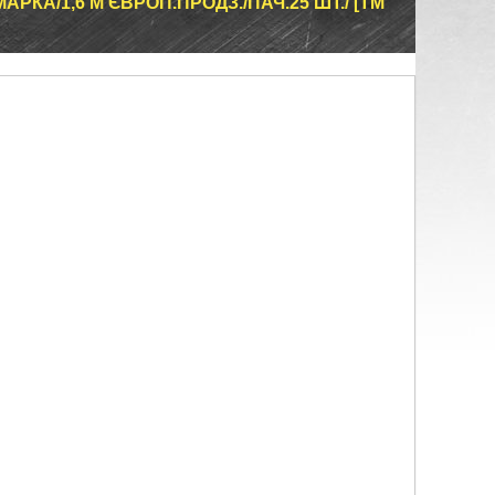
РКА/1,6 М ЄВРОП.ПРОДЗ./ПАЧ.25 ШТ./ [ТМ