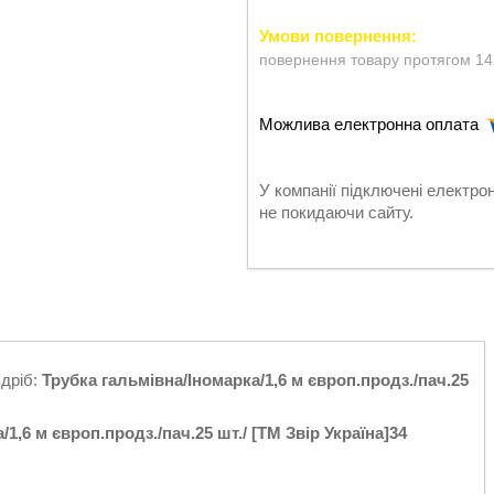
повернення товару протягом 14
У компанії підключені електро
не покидаючи сайту.
здріб:
Трубка гальмівна/Іномарка/1,6 м європ.продз./пач.25
1,6 м європ.продз./пач.25 шт./ [ТМ Звір Україна]34