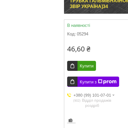
ТРУБКА ГАЛЬМІВНА/ІНОМА
ЗВІР УКРАЇНА]34
В наявності
Код:
05294
46,60 ₴
Купити
Купити з
+380 (99) 101-07-01
Відділ продажів
902
роздріб