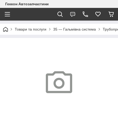
Геккон Автозапчастини
Товари та послуги
35 — Гальмівна система
Трубопр