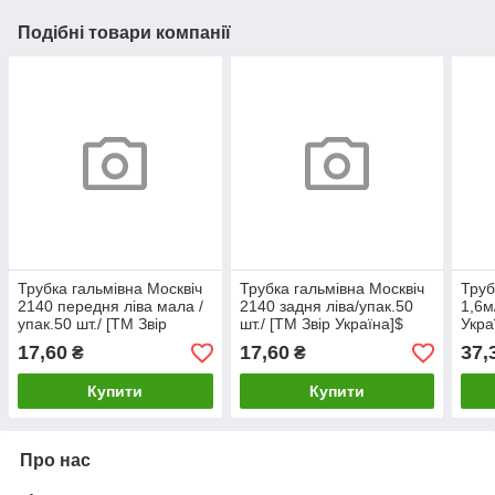
Подібні товари компанії
Трубка гальмівна Москвіч
Трубка гальмівна Москвіч
Труб
2140 передня ліва мала /
2140 задня ліва/упак.50
1,6м
упак.50 шт./ [ТМ Звір
шт./ [ТМ Звір Україна]$
Укра
Україна] 0.
17,60
17,60
37,
₴
₴
Купити
Купити
Про нас