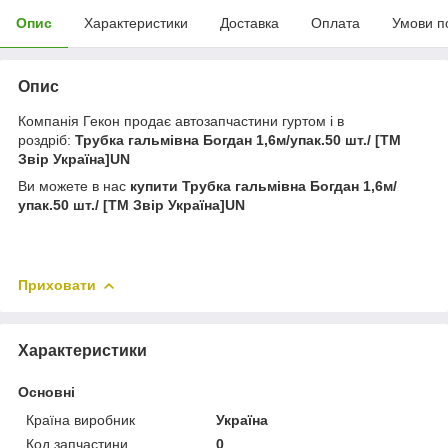
Опис
Характеристики
Доставка
Оплата
Умови п
Опис
Компанія Гекон продає автозапчастини гуртом і в
роздріб:
Трубка гальмівна Богдан 1,6м/упак.50 шт./ [ТМ
Звір Україна]UN
Ви можете в нас
купити
Трубка гальмівна Богдан 1,6м/
упак.50 шт./ [ТМ Звір Україна]UN
Приховати
Характеристики
Основні
Країна виробник
Україна
Код запчастини
0