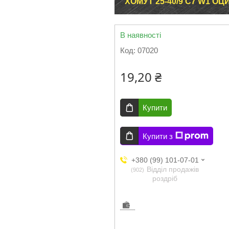
ХОМУТ 25-40/9 C7 W1 ОЦИ
В наявності
Код:
07020
19,20 ₴
Купити
Купити з
+380 (99) 101-07-01
Відділ продажів
902
роздріб