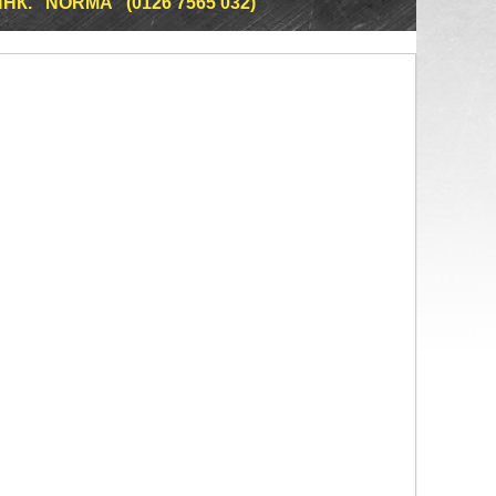
НК. "NORMA" (0126 7565 032)