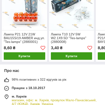
Лампа P21 12V 21W
Лампа T10 12V 5W
Ламп
BAU15S/19 AMBER инд.уп.
W2.1X9.5D "Tes-lamps"
P21/
"Tes-lamps" (2880001)
(2880008)
BAY1
lamp
8,60
3,40
8,8
₴
₴
Купити
Купити
Про нас
98% позитивних з 322 відгуків за рік
Працює з 18.10.2017
м. Харків
магазин, офіс: м. Харків, провулок Мало-Панасівський,
4/7 (ЮЖД), Харків, Україна