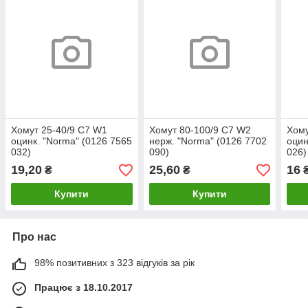
Хомут 25-40/9 C7 W1
Хомут 80-100/9 C7 W2
Хому
оцинк. "Norma" (0126 7565
нерж. "Norma" (0126 7702
оцин
032)
090)
026)
19,20
25,60
16
₴
₴
Купити
Купити
Про нас
98% позитивних з 323 відгуків за рік
Працює з 18.10.2017