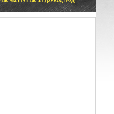
50 ММ. (ПАП.100 ШТ.) [ЗАВОД ТРУД]