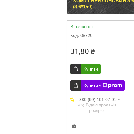
ХОМУТ НЕЙЛОНОВИЙ 3,6*1
(3,6*150)
В наявності
Код:
08720
31,80 ₴
Купити
Купити з
+380 (99) 101-07-01
Відділ продажів
902
роздріб