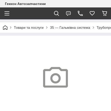
Геккон Автозапчастини
Товари та послуги
35 — Гальмівна система
Трубопр