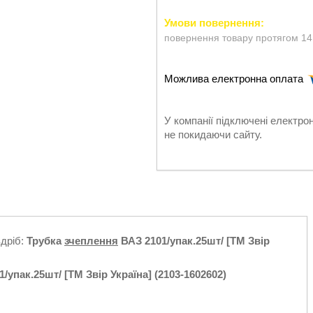
повернення товару протягом 14
У компанії підключені електро
не покидаючи сайту.
здріб:
Трубка
зчеплення
ВАЗ 2101/упак.25шт/ [ТМ Звір
/упак.25шт/ [ТМ Звір Україна] (2103-1602602)