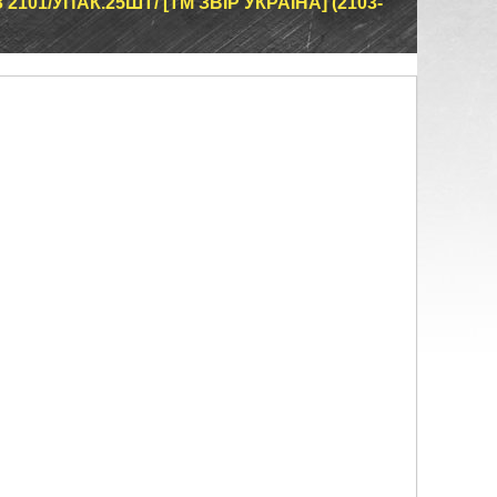
101/УПАК.25ШТ/ [ТМ ЗВІР УКРАЇНА] (2103-