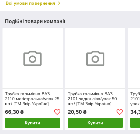
Всі умови повернення
Подібні товари компанії
Трубка гальмівна ВАЗ
Трубка гальмівна ВАЗ
Труб
2110 магістральна/упак.25
2101 задня ліва/упак.50
2101
шт./ [ТМ Звір Україна]
шт./ [ТМ Звір Україна]
упак
(2110-3506080)
Укра
66,30
20,50
34,
₴
₴
Купити
Купити