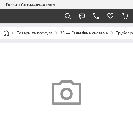
Геккон Автозапчастини
Товари та послуги
35 — Гальмівна система
Трубопр