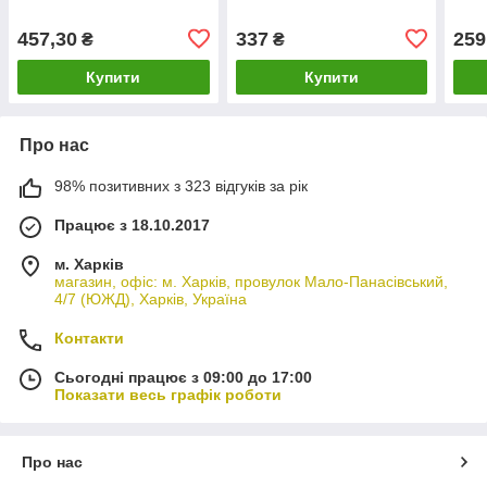
95990233
конд. (8653-10210) Micro-
"Fin
V Horizon "Gates"
457,30
337
259
₴
₴
Купити
Купити
Про нас
98% позитивних з 323 відгуків за рік
Працює з 18.10.2017
м. Харків
магазин, офіс: м. Харків, провулок Мало-Панасівський,
4/7 (ЮЖД), Харків, Україна
Контакти
Сьогодні працює з 09:00 до 17:00
Показати весь графік роботи
Про нас