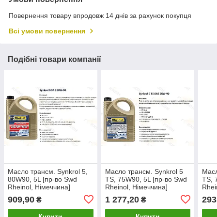
Повернення товару впродовж 14 днів за рахунок покупця
Всі умови повернення
Подібні товари компанії
Масло трансм. Synkrol 5,
Масло трансм. Synkrol 5
Масл
80W90, 5L [пр-во Swd
TS, 75W90, 5L [пр-во Swd
TS, 
Rheinol, Німеччина]
Rheinol, Німеччина]
Rhei
909,90
1 277,20
293
₴
₴
Купити
Купити