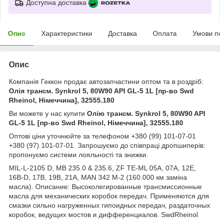
Доступна доставка
Опис
Характеристики
Доставка
Оплата
Умови п
Опис
Компанія Геккон продає автозапчастини оптом та в роздріб:
Олія трансм. Synkrol 5, 80W90 API GL-5 1L [пр-во Swd
Rheinol, Німеччина], 32555.180
Ви можете у нас купити
Олію трансм. Synkrol 5, 80W90 API
GL-5 1L [пр-во Swd Rheinol, Німеччина], 32555.180
Оптові ціни уточнюйте за телефоном +380 (99) 101-07-01
+380 (97) 101-07-01. Запрошуємо до співпраці дропшиперів:
пропонуємо системи лояльності та знижки.
MIL-L-2105 D, MB 235.0 & 235.6, ZF TE-ML 05A, 07A, 12E,
16B-D, 17B, 19B, 21A, MAN 342 M-2 (160.000 км заміна
масла). Описание: Высоколегированные трансмиссионные
масла для механических коробок передач. Применяются для
смазки сильно нагруженных гипоидных передач, раздаточных
коробок, ведущих мостов и дифференциалов. SwdRheinol