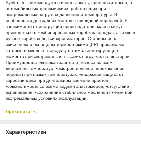
Synkrol 5 - рекомендуется использовать, предпочтительно, в
автомобильных трансмиссиях, работающих при
экстремальных нагрузках давления и температуры. В
особенности для задних мостов с гипоидной передачей. В
зависимости от инструкции производителя, масла могут
применяться в комбинированных коробках передач, а также в
ручных коробках без синхронизаторов. Стабильное к
окислению и оснащены термостойкими (EP) присадками,
которые позволяют передачу оптимального крутящего
момента при экстремально-высоких нагрузках на шестерни.
Преимущества: •высокая защита от износа во всем
диапазоне температур; •быстрое и легкое переключение
передач при низких температурах; •надежная защита от
коррозии даже при длительном времени простоя;
•совместимость со всеми видами эластомеров; •отсутствие
вспенивания; •сохранение стабильной масляной пленки при
экстремальных условиях эксплуатации.
Приховати
Характеристики